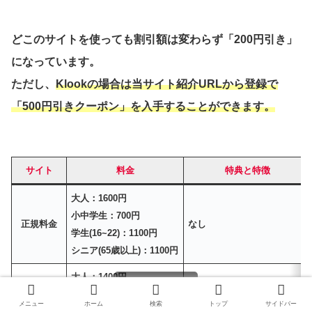
どこのサイトを使っても割引額は変わらず「200円引き」
になっています。
ただし、
Klookの場合は当サイト紹介URLから登録で
「500円引きクーポン」を入手することができます。
サイト
料金
特典と特徴
大人：1600円
小中学生：700円
正規料金
なし
学生(16~22)：1100円
シニア(65歳以上)：1100円
大人：1400円
小中学生：600円
紹介特典で+500円引き
Klook
メニュー
ホーム
検索
トップ
サイドバー
学生(16~22)：1100円
Klookポイントが貯まる