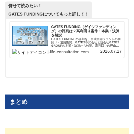
併せて読みたい！
GATES FUNDINGについてもっと詳しく！
GATES FUNDING（ゲイツファンディン
グ）の評判は？高利回り案件・本業・決算
を解説
GATES FUNDINGの評判を、公式公開ファンドの利
回り・運用期間、GATES株式会社と親会社GATES
GROUPの本業・決算から検証。高利回りの理由、
リスク、怪しいと言われる点を投資家目線で解説し
2026.07.17
j-life-consultation.com
ます。登録前に公式条件と本文の注意点を確認した
い人向けです。
まとめ