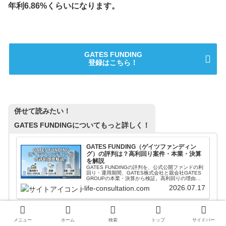
年利6.86%くらいになります。
GATES FUNDING
登録はこちら！
併せて読みたい！
GATES FUNDINGについてもっと詳しく！
GATES FUNDING（ゲイツファンディン
グ）の評判は？高利回り案件・本業・決算
を解説
GATES FUNDINGの評判を、公式公開ファンドの利
回り・運用期間、GATES株式会社と親会社GATES
GROUPの本業・決算から検証。高利回りの理由、
リスク、怪しいと言われる点を投資家目線で解説し
2026.07.17
j-life-consultation.com
ます。登録前に公式条件と本文の注意点を確認した
い人向けです。
メニュー
ホーム
検索
トップ
サイドバー