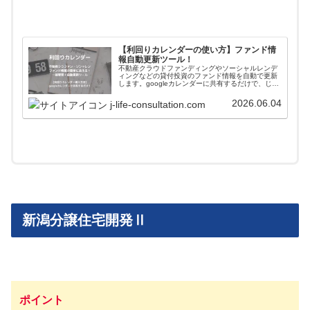
【利回りカレンダーの使い方】ファンド情
報自動更新ツール！
不動産クラウドファンディングやソーシャルレンデ
ィングなどの貸付投資のファンド情報を自動で更新
します。googleカレンダーに共有するだけで、じぇ
いがおすすめする会社のファンド情報が一括管理＋
自動更新されます。使い方や導入方法を解説してい
2026.06.04
j-life-consultation.com
ます。
新潟分譲住宅開発Ⅱ
ポイント