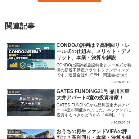
関連記事
CONDOの評判は？高利回り・レ
資産形成
ール式の仕組み、メリット・デメ
リット、本業・決算を解説
CONDOは高齢者施設特化とレール式が特
徴の新規不動産クラウドファンディング
です。運営会社AUGEN、関連会社つばさ
メディカルグループ、レール式の出口リ
2026.05.12
スク、実績・財務の確認ポイントまで投
資家目線で解説します。
GATES FUNDING21号 品川区東
資産形成
大井アパート4室の投資考察！
GATES FUNDINGから品川区東大井アパ
ート4室が開催されました。本ファンドに
投資するべきかどうかを「年利」「リス
ク」「事業内容」の視点で解説していま
2025.06.08
す。またGATES FUNDINGの過去実績な
どもまとめており、本案件の投資の有無
おうちの再生ファンドVIFAの評
資産形成
の参考にしていただければ幸いです。
判は？高利回り・本業・決算を解