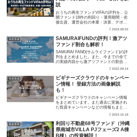
説
おうちの再生ファンドVIFAの評判を、公
開ファンド18件の利回り・運用期間・劣
後出資、運営会社の本業・決算、デポジ
ット制の注意点から投資家目線で解説し
2024.09.02
ます。
SAMURAIFUNDの評判！激アツ
資産形成
ファンド割合も解析！
SAMURAI FAND(サムライファンド)の評
判をまとめました。また、今までの全て
の実績内容から激アツファンドの割合を
解析しています。そこからどんな案件に
2022.09.14
投資するべきかを算出しました。お得な
キャンペーン情報を随時更新していま
ビギナーズクラウドのキャンペー
資産形成
す。
ン情報！ 登録方法の画像解説
も！
ビギナーズクラウドのキャンペーン情報
をまとめています。また過去に実施され
た投資キャンペーンなどの情報もまとめ
ました。一番お得に登録していきましょ
2023.10.16
う。激アツファンドに出資し続ける秘訣
なども併せて掲載しているので、ご覧く
利回り不動産68号ファンド（沖縄
資産形成
ださい。
県南城市VILLA PJフェーズ2 A棟
B棟）の投資解説！