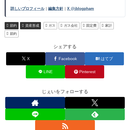
詳しいプロフィール
｜
編集方針
｜
X @jblogpham
節約
資産形成
ガス
ガス会社
固定費
家計
節約
シェアする
X
Facebook
はてブ
LINE
Pinterest
じぇいをフォローする