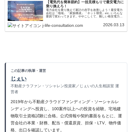
【電気代を簡単節約】一括見積もりで最安電力に
乗り換えろ！
電力会社を乗り換えて家計の赤字を改善しよう！最安電力
会社は「地域」「家族構成」「ネット環境」etc..いろんな
要因で変わってきます。ややこしくて、難しい格安電力会
社選びも一括見積もりで全て解決！電力会社のプロに最安
会社も見つけてもらって、簡単に乗り換えをしてみましょ
2026.03.13
j-life-consultation.com
う！
この記事の執筆・運営
じぇい
不動産クラファン・ソシャレン投資家／じぇいの人生相談室 運
営者
2019年から不動産クラウドファンディング・ソーシャルレ
ンディングへ投資し、100案件以上への投資を経験。宅地建
物取引士資格試験に合格。公式情報や契約書面をもとに、運
営会社の本業・財務、配当・償還原資、担保・LTV、物件価
格、出口を確認しています。