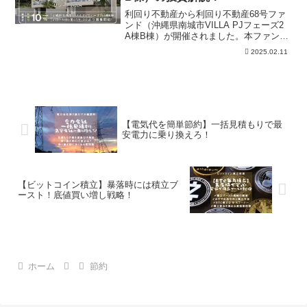
利回り不動産から利回り不動産68号ファ
ンド（沖縄県南城市VILLA PJフェーズ2
A棟B棟）が開催されました。本ファンド
に投資するべきかどうかろ「年利」「リ
2025.02.11
スク」「事業内容」の視点で解説してい
ます。また過去実績などもまとめてお
り、本案件の投資の有無の参考にしてい
ただければ幸いです。
【電気代を簡単節約】一括見積もりで最
安電力に乗り換えろ！
【ビットコイン積立】暴落時には積立ブ
ースト！底値買い増し戦略！
ホーム
節約