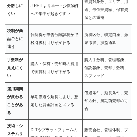
投資対象数、エリア、用
分散しに
J-REITより単一・少数物件
途、最低投資額、保有資
くい
への集中が起きやすい
産との重複
税制が商
雑所得か申告分離課税かで
所得区分、特定口座、源
品ごとに
税引後利回りが変わる
泉徴収、損益通算
違う
手数料が
購入手数料、管理報酬、
購入・保有・売却時の費用
見えにく
信託報酬、売却手数料、
で実質利回りが下がる
い
スプレッド
運用期間
償還条件、延長条件、売
が変わる
早期償還や延長により、想
却方針、満期前売却の可
ことがあ
定した資金計画とズレる
否
る
技術・シ
DLTやプラットフォームの
販売会社、管理体制、プ
ステムリ