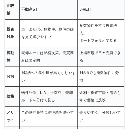
比較
不動産ST
J-REIT
軸
多数物件を持つ投資法
投資
単一または少数物件。物件の顔
人。
対象
を見て選びやすい
ポートフォリオで見る
流動
売却ルートは銘柄次第。売買厚
上場市場で日々売買でき
性
みは限定的
る
1銘柄への集中度が高くなりやす
1銘柄でも複数物件に分
分散
い
散
物件評価、LTV、手数料、売却
金利・株式市場・需給も
価格
ルートを分けて見る
すぐ価格に反映
メリ
この物件を持つ納得感を得やす
売りやすく、分散しやす
ット
い
い