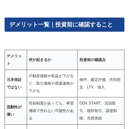
デメリット一覧｜投資前に確認すること
デメリッ
何が起きるか
投資前の確認点
ト
不動産価格や収益が下がる
元本保証
物件、鑑定評価、売却想
と、取引価格や償還価格が
ではない
定、LTV、借入
下がる
売却制度があっても、希望
ODX START、店頭取
流動性が
価格で売れない可能性があ
引、相対取引、譲渡制
薄い
る
限、売買実績