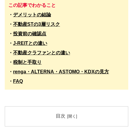
この記事でわかること
・
デメリットの結論
・
不動産STの3層リスク
・
投資前の確認点
・
J-REITとの違い
・
不動産クラファンとの違い
・
税制と手取り
・
renga・ALTERNA・ASTOMO・KDXの見方
・
FAQ
目次