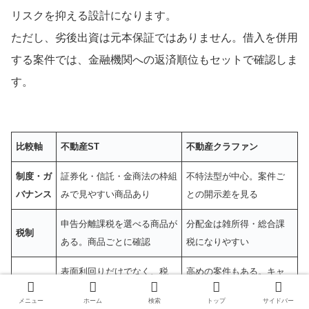
リスクを抑える設計になります。
ただし、劣後出資は元本保証ではありません。借入を併用
する案件では、金融機関への返済順位もセットで確認しま
す。
比較軸
不動産ST
不動産クラファン
制度・ガ
証券化・信託・金商法の枠組
不特法型が中心。案件ご
バナンス
みで見やすい商品あり
との開示差を見る
申告分離課税を選べる商品が
分配金は雑所得・総合課
税制
ある。商品ごとに確認
税になりやすい
表面利回りだけでなく、税
高めの案件もある。キャ
利回り
制・売却ルート込みで見る
ピタル見込みを確認
メニュー
ホーム
検索
トップ
サイドバー