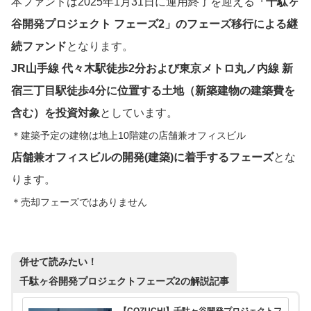
本ファンドは2025年1月31日に運用終了を迎える
「
千駄ヶ
谷開発プロジェクト
フェーズ2」のフェーズ移行による継
続ファンド
となります。
JR山手線 代々木駅徒歩2分および東京メトロ丸ノ内線 新
宿三丁目駅徒歩4分に位置する土地（新築建物の建築費を
含む）を投資対象
としています。
＊建築予定の建物は地上10階建の店舗兼オフィスビル
店舗兼オフィスビルの開発(建築)に着手するフェーズ
とな
ります。
＊売却フェーズではありません
併せて読みたい！
千駄ヶ谷開発プロジェクト
フェーズ2の解説記事
【COZUCHI】千駄ヶ谷開発プロジェクトフ