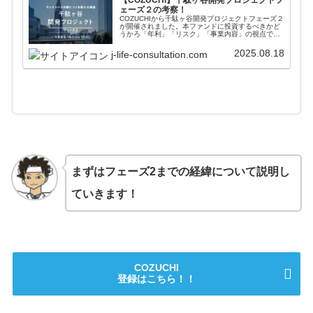
ェーズ２の考察！
COZUCHIから千駄ヶ谷開発プロジェクトフェーズ２
が開催されました。本ファンドに投資するべきかど
うかろ「年利」「リスク」「事業内容」の視点で解
説しています。またCOZUCHIの過去実績などもまと
めており、本案件の投資の有無の参考にしていただ
2025.08.18
j-life-consultation.com
ければ幸いです。
まずはフェーズ2までの経緯について説明し
ていきます！
COZUCHI
登録はこちら！！