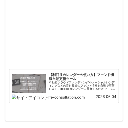
【利回りカレンダーの使い方】ファンド情
報自動更新ツール！
不動産クラウドファンディングやソーシャルレンデ
ィングなどの貸付投資のファンド情報を自動で更新
します。googleカレンダーに共有するだけで、じぇ
いがおすすめする会社のファンド情報が一括管理＋
自動更新されます。使い方や導入方法を解説してい
2026.06.04
j-life-consultation.com
ます。