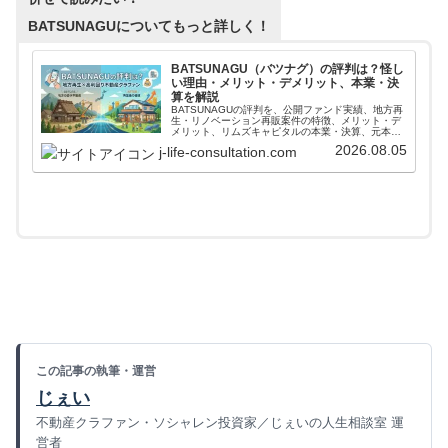
BATSUNAGUについてもっと詳しく！
BATSUNAGU（バツナグ）の評判は？怪し
い理由・メリット・デメリット、本業・決
算を解説
BATSUNAGUの評判を、公開ファンド実績、地方再
生・リノベーション再販案件の特徴、メリット・デ
メリット、リムズキャピタルの本業・決算、元本保
証ではないリスクから整理。登録前に公式条件、案
2026.08.05
j-life-consultation.com
件実績、本文の注意点を確認できます。
この記事の執筆・運営
じぇい
不動産クラファン・ソシャレン投資家／じぇいの人生相談室 運
営者