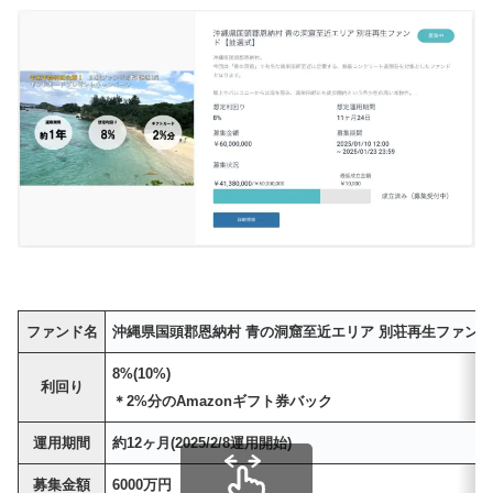
ファンド名
沖縄県国頭郡恩納村 青の洞窟至近エリア 別荘再生ファン
8%(10%)
利回り
＊2%分のAmazonギフト券バック
運用期間
約12ヶ月(2025/2/8運用開始)
募集金額
6000万円