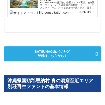
BATSUNAGUの評判を、公開ファンド実績、地方再
生・リノベーション再販案件の特徴、メリット・デ
メリット、リムズキャピタルの本業・決算、元本保
証ではないリスクから整理。登録前に公式条件、案
2026.08.05
j-life-consultation.com
件実績、本文の注意点を確認できます。
BATSUNAGU(バツナグ)
登録はこちらから！
沖縄県国頭郡恩納村 青の洞窟至近エリア
別荘再生ファンドの基本情報