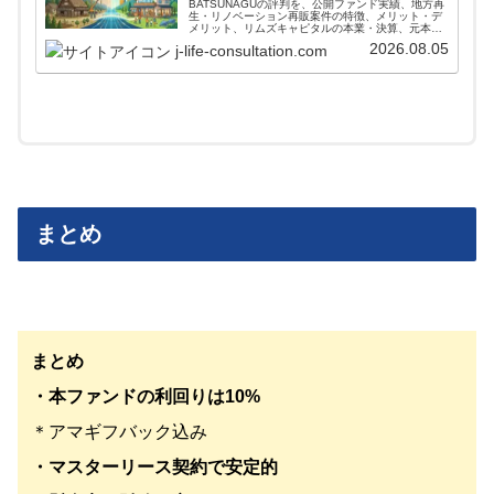
BATSUNAGUの評判を、公開ファンド実績、地方再
生・リノベーション再販案件の特徴、メリット・デ
メリット、リムズキャピタルの本業・決算、元本保
証ではないリスクから整理。登録前に公式条件、案
2026.08.05
j-life-consultation.com
件実績、本文の注意点を確認できます。
まとめ
まとめ
・本ファンドの利回りは10%
＊アマギフバック込み
・マスターリース契約で安定的