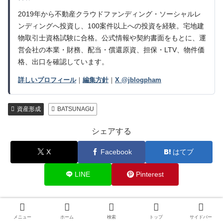
2019年から不動産クラウドファンディング・ソーシャルレ
ンディングへ投資し、100案件以上への投資を経験。宅地建
物取引士資格試験に合格。公式情報や契約書面をもとに、運
営会社の本業・財務、配当・償還原資、担保・LTV、物件価
格、出口を確認しています。
詳しいプロフィール
｜
編集方針
｜
X @jblogpham
資産形成
BATSUNAGU
シェアする
X
Facebook
はてブ
LINE
Pinterest
じぇいをフォローする
メニュー
ホーム
検索
トップ
サイドバー