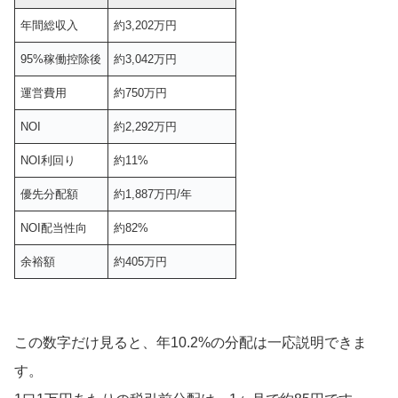
年間総収入
約3,202万円
95%稼働控除後
約3,042万円
運営費用
約750万円
NOI
約2,292万円
NOI利回り
約11%
優先分配額
約1,887万円/年
NOI配当性向
約82%
余裕額
約405万円
この数字だけ見ると、年10.2%の分配は一応説明できま
す。