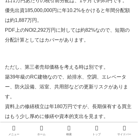
1口1万円あたりの税引前分配は、1ヶ月で約85円です。
優先出資185,000,000円に年10.2%をかけると年間分配額
は約1,887万円。
PDF上のNOI2,292万円に対しては約82%なので、短期の
分配計算としてはカバーがあります。
ただし、第三者売却価格を考える時は別です。
築39年級のRC建物なので、給排水、空調、エレベータ
ー、防火設備、浴室、共用部などの更新リスクがありま
す。
資料上の修繕積立は年180万円ですが、長期保有する買主
はもう少し厚めに修繕や資本的支出を見ます。
そのため、ファンド期間中の分配計算ではNOI2,292万円
メニュー
ホーム
検索
トップ
サイドバー
を見つつ、売却価格算定では安定NCFを1,900万円〜