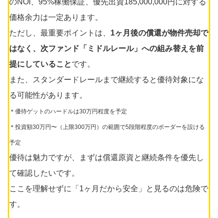
のNOI、95%稼働保証、優先出資185,000,000円に対する
価格余力は一定あります。
ただし、最重要ポイントは、
1ヶ月後の償還が物件売却で
はなく、次ファンド「ミドルレール」への組み替えを前
提にしていること
です。
また、スタンダードレールまで継続すると優待対象にな
る可能性があります。
＊優待ゲットのハードルは30万円程度を予定
＊投資額30万円〜（上限300万円）の範囲で5段階程度のボーダーを設ける
予定
優待は魅力ですが、まずは償還原資と継続条件を優先し
て確認したいです。
ここを理解せずに「1ヶ月だから安全」と見るのは危険で
す。