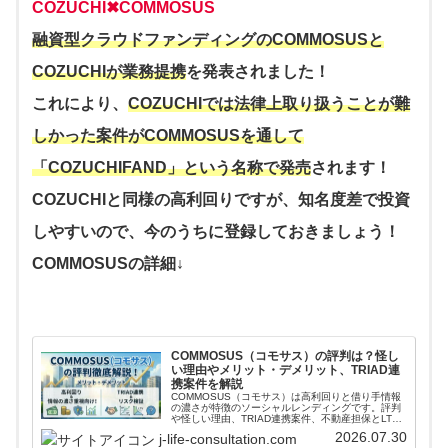
COZUCHI✖︎COMMOSUS
融資型クラウドファンディングのCOMMOSUSと
COZUCHIが業務提携
を発表されました！
これにより、
COZUCHIでは法律上取り扱うことが難
しかった案件がCOMMOSUSを通して
「COZUCHIFAND」という名称で発売
されます！
COZUCHIと同様の高利回りですが、知名度差で投資
しやすいので、今のうちに登録しておきましょう！
COMMOSUSの詳細↓
COMMOSUS（コモサス）の評判は？怪し
い理由やメリット・デメリット、TRIAD連
携案件を解説
COMMOSUS（コモサス）は高利回りと借り手情報
の濃さが特徴のソーシャルレンディングです。評判
や怪しい理由、TRIAD連携案件、不動産担保とLTV
の見方、手数料、運営会社の本業まで投資家目線で
2026.07.30
j-life-consultation.com
解説します。