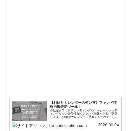
【利回りカレンダーの使い方】ファンド情
報自動更新ツール！
不動産クラウドファンディングやソーシャルレンデ
ィングなどの貸付投資のファンド情報を自動で更新
します。googleカレンダーに共有するだけで、じぇ
いがおすすめする会社のファンド情報が一括管理＋
自動更新されます。使い方や導入方法を解説してい
2026.06.04
j-life-consultation.com
ます。