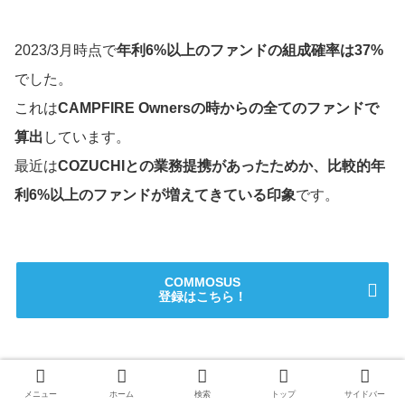
2023/3月時点で
年利6%以上のファンドの組成確率は37%
でした。
これは
CAMPFIRE Ownersの時からの全てのファンドで
算出
しています。
最近は
COZUCHIとの業務提携があったためか、比較的年
利6%以上のファンドが増えてきている印象
です。
COMMOSUS
登録はこちら！
過去の投資期間実績
メニュー
ホーム
検索
トップ
サイドバー