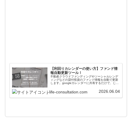
【利回りカレンダーの使い方】ファンド情
報自動更新ツール！
不動産クラウドファンディングやソーシャルレンデ
ィングなどの貸付投資のファンド情報を自動で更新
します。googleカレンダーに共有するだけで、じぇ
いがおすすめする会社のファンド情報が一括管理＋
自動更新されます。使い方や導入方法を解説してい
2026.06.04
j-life-consultation.com
ます。