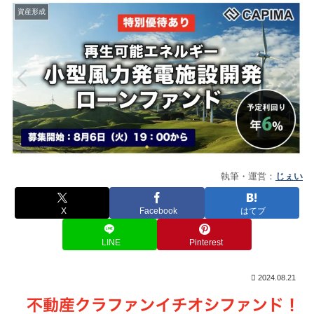
資産形成
執筆・運営：
じぇい
X
Facebook
はてブ
LINE
Pinterest
2024.08.21