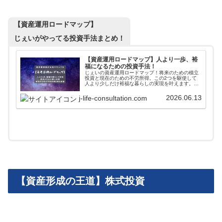
【資産運用ロードマップ】
じぇいがやってる投資手法まとめ！
【資産運用ロードマップ】人より一歩、裕
福になるための投資手法！
じぇいの資産運用ロードマップ！将来のための積立
投資と現在のための不労所得。この2つを駆使して
人より少しだけ裕福な暮らしの実現を叶えます。そ
れぞれにベストな投資を「やる順番」も考えながら
解説していきます。100万から始めるポートフォリ
2026.06.13
j-life-consultation.com
オも公開中！
【資産形成の王道】株式投資