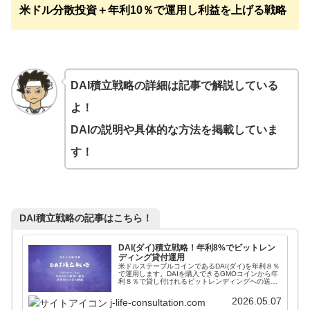
米ドル分散投資＋年利10％で運用し利益を上げる戦略
DAI積立戦略の詳細は記事で解説している
よ！
DAIの説明や具体的な方法を掲載していま
す！
DAI積立戦略の記事はこちら！
DAI(ダイ)積立戦略！年利8%でビットレン
ディング貸付運用
米ドルステーブルコインであるDAI(ダイ)を年利８％
で運用します。DAIを購入できるGMOコインから年
利８％で貸し付けれるビットレンディングへの送付
方法から運用方法まで画像付きで詳しく説明してい
ます。米ドルに資産分散しながら高利回りで運用し
2026.05.07
j-life-consultation.com
よう！