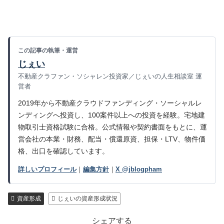
この記事の執筆・運営
じぇい
不動産クラファン・ソシャレン投資家／じぇいの人生相談室 運
営者
2019年から不動産クラウドファンディング・ソーシャルレ
ンディングへ投資し、100案件以上への投資を経験。宅地建
物取引士資格試験に合格。公式情報や契約書面をもとに、運
営会社の本業・財務、配当・償還原資、担保・LTV、物件価
格、出口を確認しています。
詳しいプロフィール
｜
編集方針
｜
X @jblogpham
資産形成
じぇいの資産形成状況
シェアする