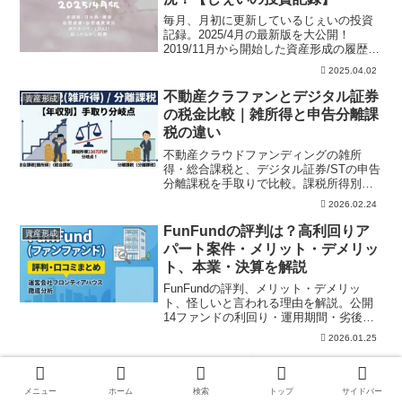
毎月、月初に更新しているじぇいの投資
記録。2025/4月の最新版を大公開！
2019/11月から開始した資産形成の履歴。
米国株、日本株、仮想通貨、自動売買、
2025.04.02
ほったらかし投資の資産を公開。また現
金含めた、じぇいの総資産も公開中！
不動産クラファンとデジタル証券
資産形成
の税金比較｜雑所得と申告分離課
税の違い
不動産クラウドファンディングの雑所
得・総合課税と、デジタル証券/STの申告
分離課税を手取りで比較。課税所得別の
分岐点、源泉徴収、損益通算、NISA対象
2026.02.24
外、還付/追納、税率差の注意点まで、申
告前・商品選び前にわかりやすく整理し
FunFundの評判は？高利回りア
資産形成
ます。
パート案件・メリット・デメリッ
ト、本業・決算を解説
FunFundの評判、メリット・デメリッ
ト、怪しいと言われる理由を解説。公開
14ファンドの利回り・運用期間・劣後出
資比率、大家どっとこむ時代から自社募
2026.01.25
集体制への移行、フロンティアハウスの
本業・決算まで投資家目線で整理しま
LIFULL 不動産クラウドファンデ
資産形成
す。
ィングの評判は？募集窓口型のメ
メニュー
ホーム
検索
トップ
サイドバー
リット・デメリット、本業・決算