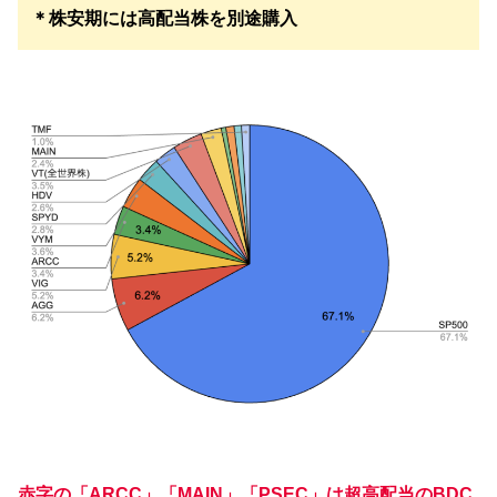
＊株安期には高配当株を別途購入
赤字の「ARCC」「MAIN」「PSEC」は超高配当のBDC