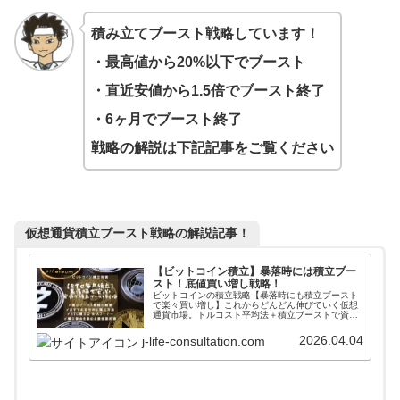
積み立てブースト戦略しています！
・最高値から20%以下でブースト
・直近安値から1.5倍でブースト終了
・6ヶ月でブースト終了
戦略の解説は下記記事をご覧ください
仮想通貨積立ブースト戦略の解説記事！
【ビットコイン積立】暴落時には積立ブー
スト！底値買い増し戦略！
ビットコインの積立戦略【暴落時にも積立ブースト
で楽々買い増し】これからどんどん伸びていく仮想
通貨市場。ドルコスト平均法＋積立ブーストで資産
の最大化をはかります！スマホで簡単に最安手数料
で買い増しする方法や積立資金の確保方法など投資
2026.04.04
j-life-consultation.com
をこれから始める人に最適な記事になっています。