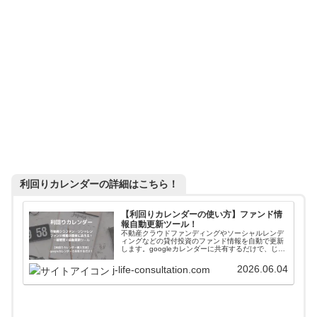
利回りカレンダーの詳細はこちら！
【利回りカレンダーの使い方】ファンド情
報自動更新ツール！
不動産クラウドファンディングやソーシャルレンデ
ィングなどの貸付投資のファンド情報を自動で更新
します。googleカレンダーに共有するだけで、じぇ
いがおすすめする会社のファンド情報が一括管理＋
自動更新されます。使い方や導入方法を解説してい
2026.06.04
j-life-consultation.com
ます。