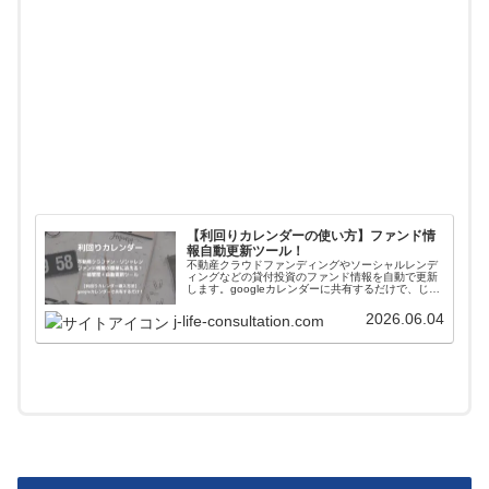
【利回りカレンダーの使い方】ファンド情
報自動更新ツール！
不動産クラウドファンディングやソーシャルレンデ
ィングなどの貸付投資のファンド情報を自動で更新
します。googleカレンダーに共有するだけで、じぇ
いがおすすめする会社のファンド情報が一括管理＋
自動更新されます。使い方や導入方法を解説してい
2026.06.04
j-life-consultation.com
ます。