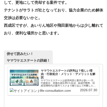
して、更地にして売却する案件です。
テナントがサラトガ社となっており、協力企業のため解体
交渉は必要ないかと。
西成区ですが、あいりん地区や飛田新地からは少し離れて
おり、便利な場所かと思います。
併せて読みたい！
ヤマワケエステートの詳細！
ヤマワケエステートの評判は？怪しい理
由・行政処分・メリット・デメリットを解
説
ヤマワケエステートは超高利回り案件が多い一方、
行政処分、劣後出資比率0％近辺、組成手数料、旧
経営陣時代の案件リスクまで織り込んで判断したい
不動産クラファンです。評判、怪しい理由、実績、
2026.07.30
j-life-consultation.com
運営会社、本業、親会社REVOLUTION、決算を投
資家目線で整理します。