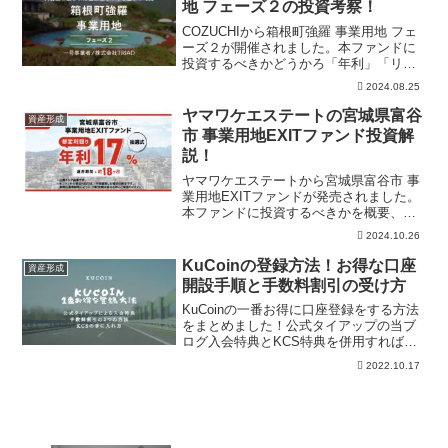
地 フェーズ２の投資考察！
COZUCHIから箱根町強羅 事業用地 フェ
ーズ２が開催されました。本ファンドに
投資するべきかどうかろ「年利」「リス
ク」「事業内容」の視点で解説していま
2024.08.25
す。またCOZUCHIの過去実績などもまと
めており、本案件の投資の有無の参考に
ヤマワケエステートの宮城県富谷
資産形成
していただければ幸いです。
市 事業用地EXITファンド投資解
説！
ヤマワケエステートから宮城県富谷市 事
業用地EXITファンドが発売されました。
本ファンドに投資するべきかを概要、立
地情報、周辺地価の推移の視点で解説し
2024.10.26
ています。またヤマワケエステートの過
去実績などもまとめており、本案件の投
KuCoinの登録方法！お得な口座
資産形成
資の有無の参考にしていただければ幸い
開設手順と手数料割引の受け方
です。
KuCoinの一番お得に口座登録をする方法
をまとめました！公式タイアップの当ブ
ログ入会特典とKCS特典を併用すれば簡
単に36%OFFで取引をすることができま
2022.10.17
す。また、そこからさらに手数料を割引
する方法を解説しています。