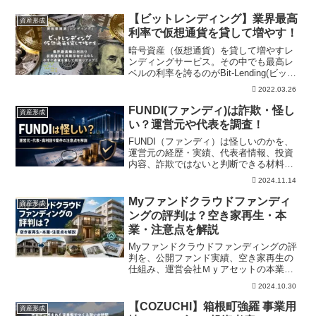
【ビットレンディング】業界最高
資産形成
利率で仮想通貨を貸して増やす！
暗号資産（仮想通貨）を貸して増やすレ
ンディングサービス。その中でも最高レ
ベルの利率を誇るのがBit-Lending(ビット
レンディング)!長期保有前提で暗号資産を
2022.03.26
保有している方は、今すぐレンディング
専門サービスで資産を貸し出して利回り
FUNDI(ファンディ)は詐欺・怪し
資産形成
をアップさせましょう！
い？運営元や代表を調査！
FUNDI（ファンディ）は怪しいのかを、
運営元の経歴・実績、代表者情報、投資
内容、詐欺ではないと判断できる材料、
元本保証ではないリスクから整理。登録
2024.11.14
前に公式条件、公開実績、運営情報、投
資内容、本文の注意点を確認できます。
Myファンドクラウドファンディ
資産形成
ングの評判は？空き家再生・本
業・注意点を解説
Myファンドクラウドファンディングの評
判を、公開ファンド実績、空き家再生の
仕組み、運営会社Ｍｙアセットの本業、
メリット・デメリットから解説します。
2024.10.30
【COZUCHI】箱根町強羅 事業用
資産形成