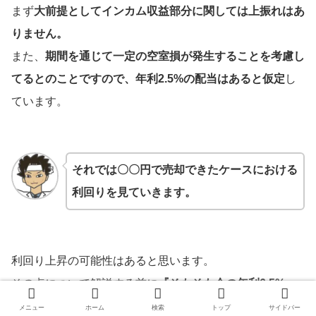
まず
大前提としてインカム収益部分に関しては上振れはあ
りません。
また、
期間を通じて一定の空室損が発生することを考慮し
てるとのことですので、年利2.5%の配当はあると仮定
し
ています。
それでは〇〇円で売却できたケースにおける
利回りを見ていきます。
利回り上昇の可能性はあると思います。
その点について解説する前に
『そもそも今の年利6.5%っ
て何年で売却できた想定なの？』
という点について話しま
メニュー
ホーム
検索
トップ
サイドバー