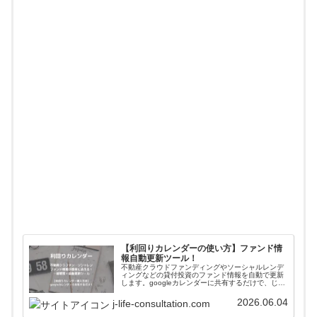
【利回りカレンダーの使い方】ファンド情
報自動更新ツール！
不動産クラウドファンディングやソーシャルレンデ
ィングなどの貸付投資のファンド情報を自動で更新
します。googleカレンダーに共有するだけで、じぇ
いがおすすめする会社のファンド情報が一括管理＋
自動更新されます。使い方や導入方法を解説してい
2026.06.04
j-life-consultation.com
ます。