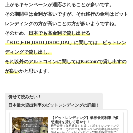
上がるキャンペーンが適応されることが多いです。
その期間中は金利が高いですが、それ移行の金利はビット
レンディングの方が高いことの方が多いようですね。
そのため、
日本でも高金利で貸し出せる
「BTC,ETH,USDT,USDC,DAI」に関しては、ビットレン
ディングで貸し出し。
それ以外のアルトコインに関してはKuCoinで貸し出すの
が良い
かと思います。
併せて読みたい！
日本最大貸出利率のビットレンディングの詳細！
【ビットレンディング】業界最高利率で仮
想通貨を貸して増やす！
暗号資産（仮想通貨）を貸して増やすレンディング
サービス。その中でも最高レベルの利率を誇るのが
Bit-Lending(ビットレンディング)!長期保有前提で暗