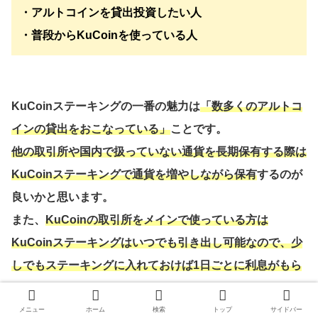
・アルトコインを貸出投資したい人
・普段からKuCoinを使っている人
KuCoinステーキングの一番の魅力は
「数多くのアルトコ
インの貸出をおこなっている」
ことです。
他の取引所や国内で扱っていない通貨を長期保有する際は
KuCoinステーキングで通貨を増やしながら保有
するのが
良いかと思います。
また、
KuCoinの取引所をメインで使っている方は
KuCoinステーキングはいつでも引き出し可能なので、少
しでもステーキングに入れておけば1日ごとに利息がもら
えます。
これは日本の多くの取引所などにはない機能ですね
メニュー
ホーム
検索
トップ
サイドバー