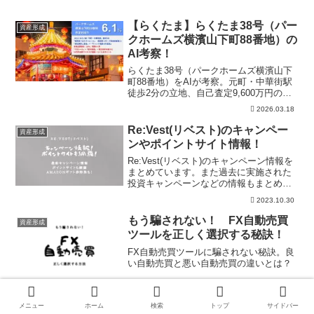
【らくたま】らくたま38号（パー
資産形成
クホームズ横濱山下町88番地）の
AI考察！
らくたま38号（パークホームズ横濱山下
町88番地）をAIが考察。元町・中華街駅
徒歩2分の立地、自己査定9,600万円の妥
当性、3段階EXIT、劣後20%、推定売却
2026.03.18
価格9,200万〜9,800万円まで整理しま
す。
Re:Vest(リベスト)のキャンペー
資産形成
ンやポイントサイト情報！
Re:Vest(リベスト)のキャンペーン情報を
まとめています。また過去に実施された
投資キャンペーンなどの情報もまとめま
した。一番お得に登録していきましょ
2023.10.30
う。激アツファンドに出資し続ける秘訣
なども併せて掲載しているので、ご覧く
もう騙されない！ FX自動売買
資産形成
ださい。
ツールを正しく選択する秘訣！
FX自動売買ツールに騙されない秘訣。良
い自動売買と悪い自動売買の違いとは？
2021.03.18
【COZUCHI】外苑前駅前 ビル2
メニュー
ホーム
検索
トップ
サイドバー
資産形成