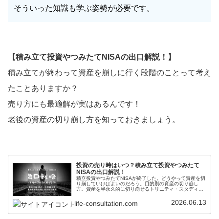
そういった知識も学ぶ姿勢が必要です。
【積み立て投資やつみたてNISAの出口解説！】
積み立てが終わって資産を崩しに行く段階のことって考え
たことありますか？
売り方にも最適解が実はあるんです！
老後の資産の切り崩し方を知っておきましょう。
投資の売り時はいつ？積み立て投資やつみたて
NISAの出口解説！
積立投資やつみたてNISAが終了した。どうやって資産を切
り崩していけばよいのだろう。目的別の資産の切り崩し
方。資産を半永久的に切り崩せるトリニティ・スタディの
４％のルールの解説。また４％ルールの弱点を克服した日
本版４％ルールの実践方法を解説しています。
2026.06.13
j-life-consultation.com