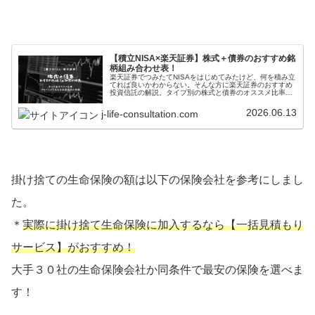
【積立NISA×楽天証券】株式＋債券のおすすめ銘
柄組み合わせ表！
楽天証券でつみたてNISAをはじめてみたけど、何を積み立
てれば良いかわからない。そんな方に楽天証券のおすすめ
投資信託の解説。タイプ別の株式と債券のオススメ比率や
比率の決め方を紹介中です！またチャートから見る各商品
の特徴も徹底解説しています。
2026.06.13
j-life-consultation.com
掛け捨ての生命保険の額は以下の保険会社を参考にしまし
た。
＊
実際に掛け捨て生命保険に加入するなら【一括見積もり
サービス】がおすすめ！
大手３０社の生命保険会社か同条件で最安の保険を選べま
す！