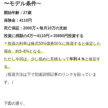
〜モデル条件
〜
開始年齢：27歳
保険金：4110円
死亡保証：2000万＋毎月10万の支給
投資に残額の4万ー4110円＝35890円投資する
＊投資の利率は株式50%債券50％に投資すると仮定した
場合、約5~6%となる。
ただし今回は、少し低めに見積もって
年利４％
と仮定す
る。
（投資方法は下で別途説明記事のリンクを貼っていま
す。）
下図の通り、