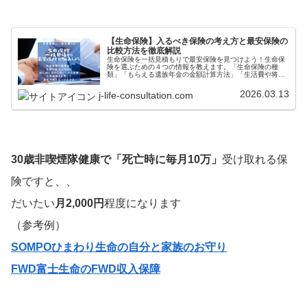
【生命保険】入るべき保険の考え方と最安保険の
比較方法を徹底解説
生命保険を一括見積もりで最安保険を見つけよう！生命保
険を選ぶための４つの情報を教えます。「生命保険の種
類」「もらえる遺族年金の金額計算方法」「生活費や将来
の必要資金」「簡単に格安保険を探す方法」を大公開して
います。
2026.03.13
j-life-consultation.com
30歳非喫煙隊健康で「死亡時に毎月10万」
受け取れる保
険ですと、、
だいたい
月2,000円
程度になります
（参考例）
SOMPOひまわり生命の自分と家族のお守り
FWD富士生命のFWD収入保障