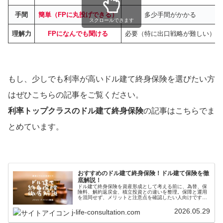
手間
簡単（FPに丸投げできる）
多少手間がかかる
スクロールできます
理解力
FPになんでも聞ける
必要（特に出口戦略が難しい）
もし、少しでも利率が高いドル建て終身保険を選びたい方
はぜひこちらの記事をご覧ください。
利率トップクラスのドル建て終身保険
の記事はこちらでま
とめています。
おすすめのドル建て終身保険！ドル建て保険を徹
底解説！
ドル建て終身保険を資産形成として考える前に、為替、保
険料、解約返戻金、積立投資との違いを整理。保障と運用
を混同せず、メリットと注意点を確認したい人向けです。
無理のない範囲で、税制や商品条件は公式情報でも確認し
ましょう。本文の注意点とあわせて確認してください。
2026.05.29
j-life-consultation.com