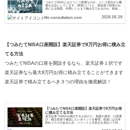
つみたてNISAとはどういう制度なのか。という視点から概
要をお話ししています。簡潔にいうと、税金面で投資がお
得になる制度。年間いくらまで積み立てれるのか。税金は
通常利益の何％かかるのか等を解説していきます。
2026.05.29
j-life-consultation.com
【つみたてNISA口座開設】楽天証券で8万円お得に積み立
てる方法
つみたてNISAの口座を開設するなら、楽天証券１択です
楽天証券なら最大8万円お得に積み立てることができます
楽天証券で積み立てるべき３つの理由を徹底解説！
【つみたてNISA口座開設】楽天証券で8万円お得
に積み立てる方法
楽天証券でNISAを検討する人向けに、制度の基本、口座選
び、積立投資で確認したいポイントを整理。投資には元本
割れリスクがあるため、メリットと注意点を見比べて判断
できます。無理のない範囲で、税制や商品条件は公式情報
でも確認しましょう。