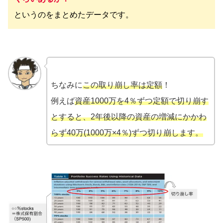
というのをまとめたデータです。
ちなみに
この取り崩し率は定額
！
例えば
資産1000万を4％ずつ定額で切り崩す
とすると、2年後以降の資産の増減にかかわ
らず40万(1000万×4％)ずつ切り崩します。