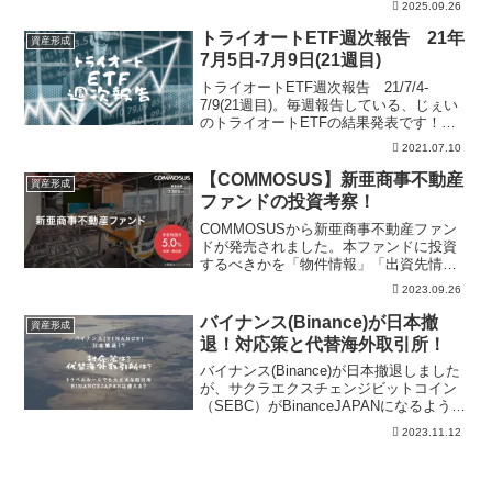
2025.09.26
ないリスクから整理。登録前に最新条
件、適用条件、本文の注意点を確認でき
トライオートETF週次報告 21年
資産形成
ます。
7月5日-7月9日(21週目)
トライオートETF週次報告 21/7/4-
7/9(21週目)。毎週報告している、じぇい
のトライオートETFの結果発表です！１
週間でどれだけの利益がでたのかと、一
2021.07.10
言相場感でお送りしています。
【COMMOSUS】新亜商事不動産
資産形成
ファンドの投資考察！
COMMOSUSから新亜商事不動産ファン
ドが発売されました。本ファンドに投資
するべきかを「物件情報」「出資先情
報」の視点で解説しています。また
2023.09.26
COMMOSUSの過去実績などもまとめて
おり、本案件の投資の有無の参考にして
バイナンス(Binance)が日本撤
資産形成
いただければ幸いです。
退！対応策と代替海外取引所！
バイナンス(Binance)が日本撤退しました
が、サクラエクスチェンジビットコイン
（SEBC）がBinanceJAPANになるようで
す。ただし取扱銘柄は制限を受けるた
2023.11.12
め、代替海外取引所としてBitgetを提案し
ます。Bitgetの特徴なども記載していま
す。