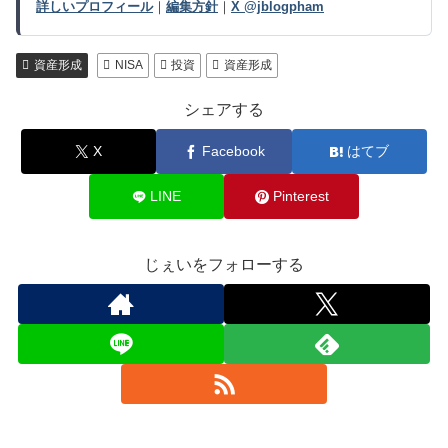
詳しいプロフィール
｜
編集方針
｜
X @jblogpham
資産形成
NISA
投資
資産形成
シェアする
X
Facebook
はてブ
LINE
Pinterest
じぇいをフォローする