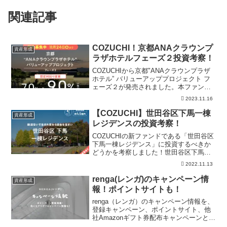
関連記事
COZUCHI！京都ANAクラウンプ
資産形成
ラザホテルフェーズ２投資考察！
COZUCHIから京都"ANAクラウンプラザ
ホテル” バリューアッププロジェクト フ
ェーズ２が発売されました。本ファンド
に投資するべきかを「訴訟」「利回り」
2023.11.16
「リスク」「事業内容」の視点で解説し
ています。
【COZUCHI】世田谷区下馬一棟
資産形成
レジデンスの投資考察！
COZUCHIの新ファンドである「世田谷区
下馬一棟レジデンス」に投資するべきか
どうかを考察しました！世田谷区下馬一
棟レジデンスの立地、リノベーションポ
2022.11.13
イント、利回り上昇の有無などを考察
し、投資するべきかどうかを解説してい
renga(レンガ)のキャンペーン情
資産形成
ます。
報！ポイントサイトも！
renga（レンガ）のキャンペーン情報を、
登録キャンペーン、ポイントサイト、他
社Amazonギフト券配布キャンペーンとの
比較、デジタル証券投資の元本保証では