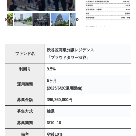
渋谷区高級分譲レジデンス
ファンド名
「プラウドタワー渋谷」
利回り
9.5%
6ヶ月
運用期間
(2025/6/26運用開始)
募集金額
396,360,000円
募集方式
抽選
募集期間
6/10~16
備考
劣後10％