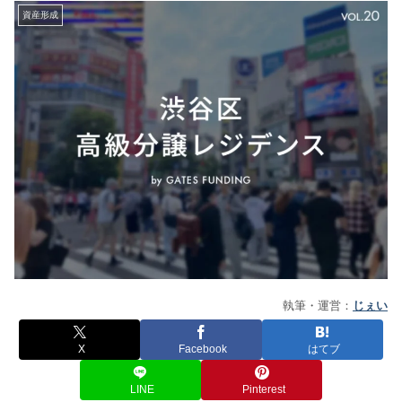
資産形成
執筆・運営：
じぇい
X
Facebook
はてブ
LINE
Pinterest