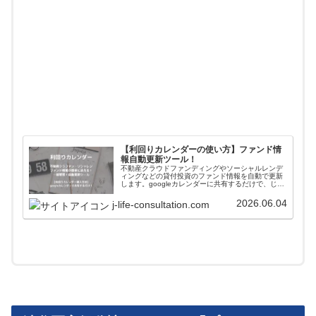
【利回りカレンダーの使い方】ファンド情
報自動更新ツール！
不動産クラウドファンディングやソーシャルレンデ
ィングなどの貸付投資のファンド情報を自動で更新
します。googleカレンダーに共有するだけで、じぇ
いがおすすめする会社のファンド情報が一括管理＋
自動更新されます。使い方や導入方法を解説してい
2026.06.04
j-life-consultation.com
ます。