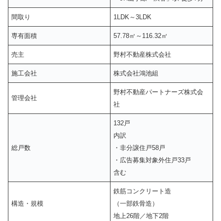
間取り
1LDK～3LDK
専有面積
57.78㎡～116.32㎡
売主
野村不動産株式会社
施工会社
株式会社鴻池組
野村不動産パートナーズ株式会
管理会社
社
132戸
内訳
総戸数
・非分譲住戸58戸
・広告募集対象外住戸33戸
含む
鉄筋コンクリート造
構造・規模
（一部鉄骨造）
地上26階／地下2階