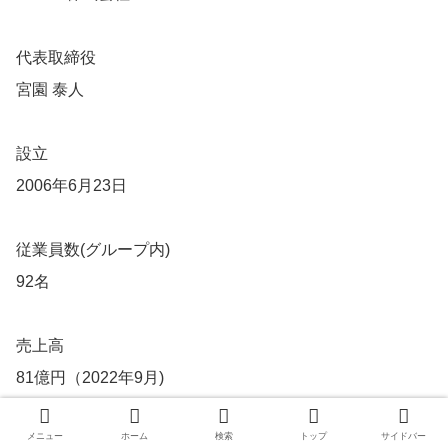
代表取締役
宮園 泰人
設立
2006年6月23日
従業員数(グループ内)
92名
売上高
81億円（2022年9月)
83億円（2021年9月)
メニュー
ホーム
検索
トップ
サイドバー
80億円（2020年9月)