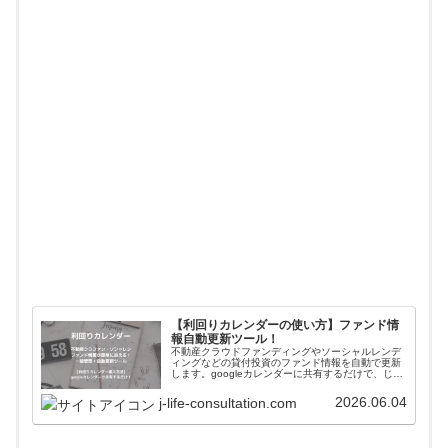
【利回りカレンダーの使い方】ファンド情
報自動更新ツール！
不動産クラウドファンディングやソーシャルレンデ
ィングなどの貸付投資のファンド情報を自動で更新
します。googleカレンダーに共有するだけで、じぇ
いがおすすめする会社のファンド情報が一括管理＋
自動更新されます。使い方や導入方法を解説してい
2026.06.04
j-life-consultation.com
ます。