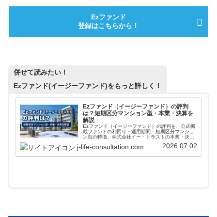
Ezファンド
登録はこちらから！
併せて読みたい！
Ezファンド(イージーファンド)
をもっと詳しく！
Ezファンド（イージーファンド）の評判
は？短期区分マンション型・本業・決算を
解説
Ezファンド（イージーファンド）の評判を、公式掲
載ファンドの利回り・運用期間、短期区分マンショ
ン型の特徴、株式会社イー・トラストの本業・決算
から解説。メリット、注意点、向いている人も整理
2026.07.02
j-life-consultation.com
します。登録前に公式条件と本文の注意点を確認し
たい人向けです。