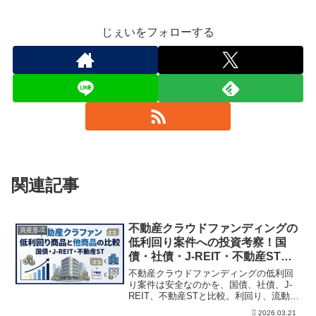
じぇいをフォローする
関連記事
不動産クラウドファンディングの
資産形成
低利回り案件への投資考察！国
債・社債・J-REIT・不動産STと
比較
不動産クラウドファンディングの低利回
り案件は安全なのかを、国債、社債、J-
REIT、不動産STと比較。利回り、流動
性、税制、制度面、元本保証ではないリ
2026.03.21