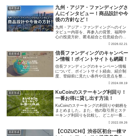
スクから割に合う投資かを考察。投資前
の確認材料と本文の注意点を詳しく整理
九州・アジア・ファンディングさ
資産形成
します。
んにインタビュー！商品設計や今
後の方針など！
九州・アジア・ファンディングへのイン
タビュー内容を、再参入の背景、福岡中
心の投資方針、匿名組合と任意組合の使
い分け、借入併用、アップサイド、組成
2026.02.21
頻度から整理。投資前に公式方針、今後
の案件傾向、本文の確認ポイントを確認
信長ファンディングのキャンペー
資産形成
できます。
ン情報！ポイントサイトも網羅！
信長ファンディングのキャンペーン情報
について、ポイントサイト経由、紹介制
度、登録前に見たい条件や注意点を整
理。特典だけでなく、不動産クラファン
2024.08.19
のリスクも確認したい人向けです。PR・
提携表記も踏まえ、最終条件は公式情報
KuCoinのステーキング利回り！
資産形成
で確認しましょう。
一番お得に貸し出す方法！
KuCoinのステーキングの利回りや銘柄を
まとめました。また、他の取引所とステ
ーキング利回りを比較し、どこが一番お
得かを検証しました。実際にKuCoinでの
2022.09.26
ステーキングをする方法も写真付きで解
説しています。
【COZUCHI】渋谷区初台一棟マ
資産形成