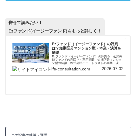
併せて読みたい！
Ezファンド(イージーファンド)
をもっと詳しく！
Ezファンド（イージーファンド）の評判
は？短期区分マンション型・本業・決算を
解説
Ezファンド（イージーファンド）の評判を、公式掲
載ファンドの利回り・運用期間、短期区分マンショ
ン型の特徴、株式会社イー・トラストの本業・決算
から解説。メリット、注意点、向いている人も整理
2026.07.02
j-life-consultation.com
します。登録前に公式条件と本文の注意点を確認し
たい人向けです。
この記事の執筆・運営