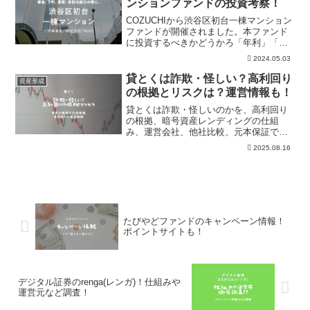
ンションファンドの投資考察！
COZUCHIから渋谷区初台一棟マンション
ファンドが開催されました。本ファンド
に投資するべきかどうかろ「年利」「リ
スク」「事業内容」の視点で解説してい
2024.05.03
ます。またCOZUCHIの過去実績などもま
とめており、本案件の投資の有無の参考
貸とくは詐欺・怪しい？高利回り
資産形成
にしていただければ幸いです。
の根拠とリスクは？運営情報も！
貸とくは詐欺・怪しいのかを、高利回り
の根拠、暗号資産レンディングの仕組
み、運営会社、他社比較、元本保証では
ないリスクから整理。利用前に公式条
2025.08.16
件、返還リスク、運用対象、預け入れ期
間、利率条件、本文の確認ポイントを確
認できます。
たびやどファンドのキャンペーン情報！
ポイントサイトも！
デジタル証券のrenga(レンガ)！仕組みや
運営元など調査！