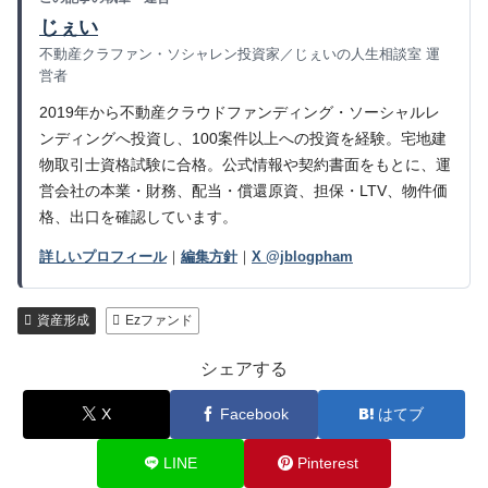
じぇい
不動産クラファン・ソシャレン投資家／じぇいの人生相談室 運
営者
2019年から不動産クラウドファンディング・ソーシャルレ
ンディングへ投資し、100案件以上への投資を経験。宅地建
物取引士資格試験に合格。公式情報や契約書面をもとに、運
営会社の本業・財務、配当・償還原資、担保・LTV、物件価
格、出口を確認しています。
詳しいプロフィール
｜
編集方針
｜
X @jblogpham
資産形成
Ezファンド
シェアする
X
Facebook
はてブ
LINE
Pinterest