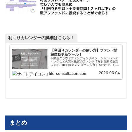
利回りカレンダーの詳細はこちら！
【利回りカレンダーの使い方】ファンド情
報自動更新ツール！
不動産クラウドファンディングやソーシャルレンデ
ィングなどの貸付投資のファンド情報を自動で更新
します。googleカレンダーに共有するだけで、じぇ
いがおすすめする会社のファンド情報が一括管理＋
自動更新されます。使い方や導入方法を解説してい
2026.06.04
j-life-consultation.com
ます。
まとめ