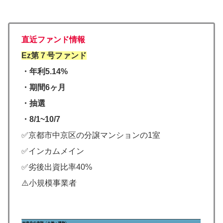
直近ファンド情報
Ez第７号ファンド
・年利5.14%
・期間6ヶ月
・抽選
・8/1~10/7
✅京都市中京区の分譲マンションの1室
✅インカムメイン
✅劣後出資比率40%
⚠️小規模事業者