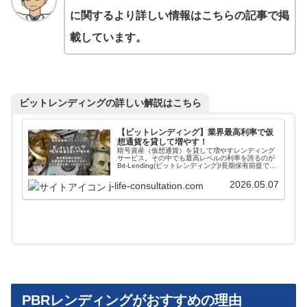
に関するより詳しい情報はこちらの記事で掲
載しています。
ビットレンディングの詳しい解説はこちら
【ビットレンディング】業界最高利率で仮
想通貨を貸して増やす！
暗号資産（仮想通貨）を貸して増やすレンディング
サービス。その中でも最高レベルの利率を誇るのが
Bit-Lending(ビットレンディング)!長期保有前提で暗
号資産を保有している方は、今すぐレンディング専
門サービスで資産を貸し出して利回りをアップさせ
2026.05.07
j-life-consultation.com
ましょう！
PBRレンディングがおすすめの理由