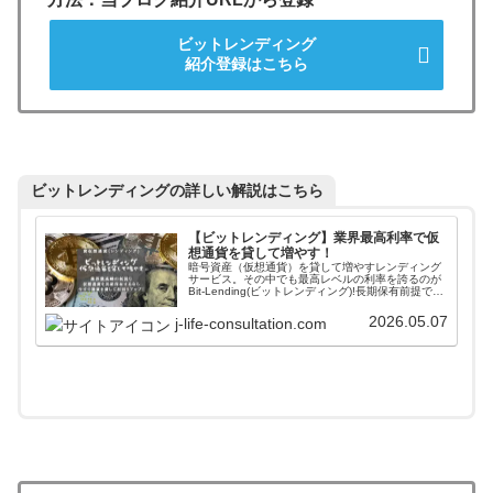
ビットレンディング
紹介登録はこちら
ビットレンディングの詳しい解説はこちら
【ビットレンディング】業界最高利率で仮
想通貨を貸して増やす！
暗号資産（仮想通貨）を貸して増やすレンディング
サービス。その中でも最高レベルの利率を誇るのが
Bit-Lending(ビットレンディング)!長期保有前提で暗
号資産を保有している方は、今すぐレンディング専
門サービスで資産を貸し出して利回りをアップさせ
2026.05.07
j-life-consultation.com
ましょう！