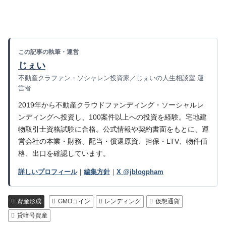
この記事の執筆・運営
じぇい
不動産クラファン・ソシャレン投資家／じぇいの人生相談室 運
営者
2019年から不動産クラウドファンディング・ソーシャルレ
ンディングへ投資し、100案件以上への投資を経験。宅地建
物取引士資格試験に合格。公式情報や契約書面をもとに、運
営会社の本業・財務、配当・償還原資、担保・LTV、物件価
格、出口を確認しています。
詳しいプロフィール
｜
編集方針
｜
X @jblogpham
資産形成
GMOコイン
レンディング
仮想通貨
貸暗号資産