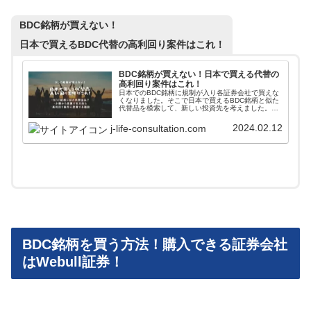
BDC銘柄が買えない！
日本で買えるBDC代替の高利回り案件はこれ！
BDC銘柄が買えない！日本で買える代替の
高利回り案件はこれ！
日本でのBDC銘柄に規制が入り各証券会社で買えな
くなりました。そこで日本で買えるBDC銘柄と似た
代替品を模索して、新しい投資先を考えました。
BDCと同じように中小企業への投資で利益を出すフ
ァンドに１万円から投資する方法を記載していま
2024.02.12
j-life-consultation.com
す。
BDC銘柄を買う方法！購入できる証券会社
はWebull証券！