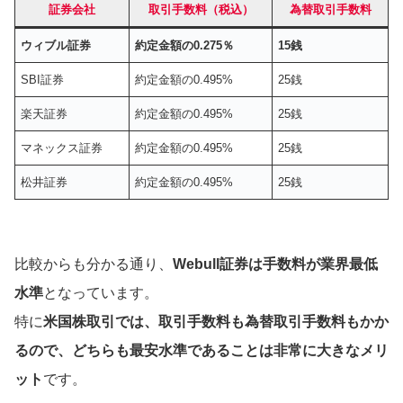
証券会社
取引手数料（税込）
為替取引手数料
ウィブル証券
約定金額の0.275％
15銭
SBI証券
約定金額の0.495%
25銭
楽天証券
約定金額の0.495%
25銭
マネックス証券
約定金額の0.495%
25銭
松井証券
約定金額の0.495%
25銭
比較からも分かる通り、
Webull証券は手数料が業界最低
水準
となっています。
特に
米国株取引では、取引手数料も為替取引手数料もかか
るので、どちらも最安水準であることは非常に大きなメリ
ット
です。