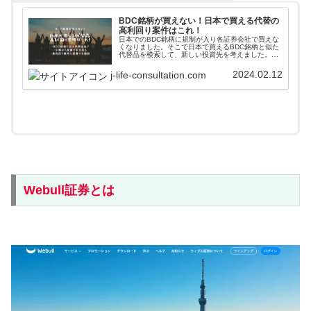
BDC銘柄が買えない！日本で買える代替の
高利回り案件はこれ！
日本でのBDC銘柄に規制が入り各証券会社で買えな
くなりました。そこで日本で買えるBDC銘柄と似た
代替品を模索して、新しい投資先を考えました。
BDCと同じように中小企業への投資で利益を出すフ
ァンドに１万円から投資する方法を記載していま
2024.02.12
j-life-consultation.com
す。
Webull証券とは