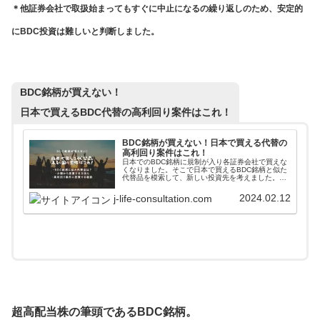
＊他証券会社で取扱始まってもすぐに中止になるの繰り返しのため、安定的
にBDC投資は難しいと判断しました。
BDC銘柄が買えない！
日本で買えるBDC代替の高利回り案件はこれ！
BDC銘柄が買えない！日本で買える代替の
高利回り案件はこれ！
日本でのBDC銘柄に規制が入り各証券会社で買えな
くなりました。そこで日本で買えるBDC銘柄と似た
代替品を模索して、新しい投資先を考えました。
BDCと同じように中小企業への投資で利益を出すフ
ァンドに１万円から投資する方法を記載していま
2024.02.12
j-life-consultation.com
す。
超高配当株の筆頭であるBDC銘柄。