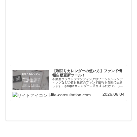
【利回りカレンダーの使い方】ファンド情
報自動更新ツール！
不動産クラウドファンディングやソーシャルレンデ
ィングなどの貸付投資のファンド情報を自動で更新
します。googleカレンダーに共有するだけで、じぇ
いがおすすめする会社のファンド情報が一括管理＋
自動更新されます。使い方や導入方法を解説してい
2026.06.04
j-life-consultation.com
ます。