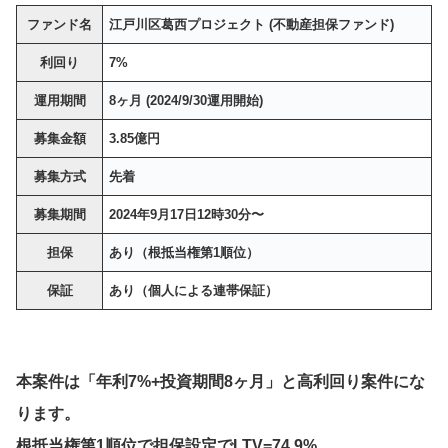
ファンド名
江戸川区葛西プロジェクト (不動産担保ファンド)
利回り
7%
運用期間
8ヶ月 (2024/9/30運用開始)
募集金額
3.85億円
募集方式
先着
募集期間
2024年9月17日12時30分〜
担保
あり（根抵当権第1順位）
保証
あり（個人による連帯保証）
本案件は「年利7%+投資期間8ヶ月」と高利回り案件にな
ります。
根抵当権第1順位で担保設定でLTV=74.9%。