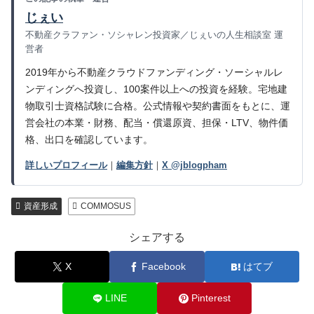
じぇい
不動産クラファン・ソシャレン投資家／じぇいの人生相談室 運
営者
2019年から不動産クラウドファンディング・ソーシャルレ
ンディングへ投資し、100案件以上への投資を経験。宅地建
物取引士資格試験に合格。公式情報や契約書面をもとに、運
営会社の本業・財務、配当・償還原資、担保・LTV、物件価
格、出口を確認しています。
詳しいプロフィール
｜
編集方針
｜
X @jblogpham
資産形成
COMMOSUS
シェアする
X
Facebook
はてブ
LINE
Pinterest