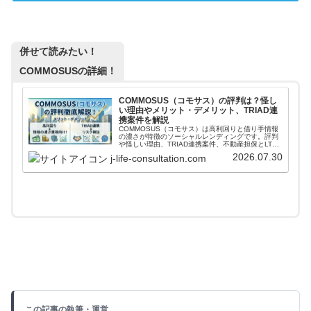
併せて読みたい！
COMMOSUSの詳細！
COMMOSUS（コモサス）の評判は？怪し
い理由やメリット・デメリット、TRIAD連
携案件を解説
COMMOSUS（コモサス）は高利回りと借り手情報
の濃さが特徴のソーシャルレンディングです。評判
や怪しい理由、TRIAD連携案件、不動産担保とLTV
の見方、手数料、運営会社の本業まで投資家目線で
2026.07.30
j-life-consultation.com
解説します。
この記事の執筆・運営