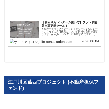
【利回りカレンダーの使い方】ファンド情
報自動更新ツール！
不動産クラウドファンディングやソーシャルレンデ
ィングなどの貸付投資のファンド情報を自動で更新
します。googleカレンダーに共有するだけで、じぇ
いがおすすめする会社のファンド情報が一括管理＋
自動更新されます。使い方や導入方法を解説してい
2026.06.04
j-life-consultation.com
ます。
江戸川区葛西プロジェクト (不動産担保フ
ァンド)