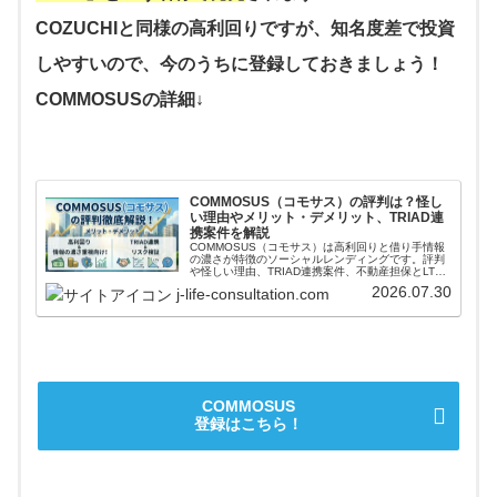
COZUCHIと同様の高利回りですが、知名度差で投資
しやすいので、今のうちに登録しておきましょう！
COMMOSUSの詳細↓
COMMOSUS（コモサス）の評判は？怪し
い理由やメリット・デメリット、TRIAD連
携案件を解説
COMMOSUS（コモサス）は高利回りと借り手情報
の濃さが特徴のソーシャルレンディングです。評判
や怪しい理由、TRIAD連携案件、不動産担保とLTV
の見方、手数料、運営会社の本業まで投資家目線で
2026.07.30
j-life-consultation.com
解説します。
COMMOSUS
登録はこちら！