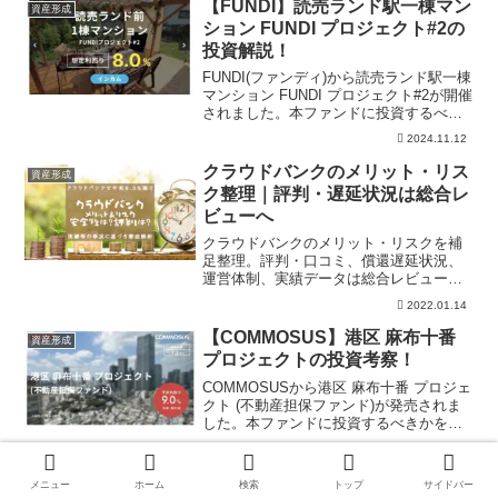
金含めた、じぇいの総資産も公開中！
【FUNDI】読売ランド駅一棟マン
資産形成
ション FUNDI プロジェクト#2の
投資解説！
FUNDI(ファンディ)から読売ランド駅一棟
マンション FUNDI プロジェクト#2が開催
されました。本ファンドに投資するべき
かどうかを「年利」「リスク」「事業内
2024.11.12
容」の視点で解説しています。また
FUNDIの過去実績などもまとめており、
クラウドバンクのメリット・リス
資産形成
本案件の投資の有無の参考にしていただ
ク整理｜評判・遅延状況は総合レ
ければ幸いです。
ビューへ
クラウドバンクのメリット・リスクを補
足整理。評判・口コミ、償還遅延状況、
運営体制、実績データは総合レビューで
確認できます。元本保証ではなく、貸倒
2022.01.14
れ・遅延・募集条件など投資前に押さえ
たい注意点もあわせて確認できます。
【COMMOSUS】港区 麻布十番
資産形成
プロジェクトの投資考察！
COMMOSUSから港区 麻布十番 プロジェ
クト (不動産担保ファンド)が発売されま
した。本ファンドに投資するべきかを貸
付先・担保情報・物件情報の視点で解説
2024.08.06
しています。またCOMMOSUSの過去実
績などもまとめております。
【COMMOSUS】中央区 水天宮
資産形成
メニュー
ホーム
検索
トップ
サイドバー