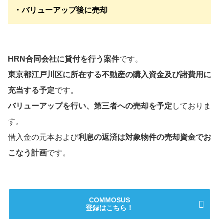
・バリューアップ後に売却
HRN合同会社
に貸付を行う案件
です。
東京都江戸川区に所在する不動産の購入資金及び諸費用に
充当する予定
です。
バリューアップを行い、第三者への売却を予定
しておりま
す。
借入金の元本および
利息の返済は対象物件の売却資金でお
こなう計画
です。
COMMOSUS
登録はこちら！