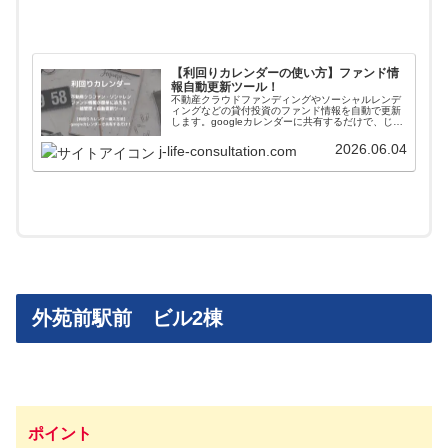
【利回りカレンダーの使い方】ファンド情
報自動更新ツール！
不動産クラウドファンディングやソーシャルレンデ
ィングなどの貸付投資のファンド情報を自動で更新
します。googleカレンダーに共有するだけで、じぇ
いがおすすめする会社のファンド情報が一括管理＋
自動更新されます。使い方や導入方法を解説してい
2026.06.04
j-life-consultation.com
ます。
外苑前駅前 ビル2棟
ポイント