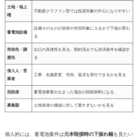
土地・地上
不動産クラファン型では投資対象の中心になりやすい
権
設備そのものが担保や売却対象に入るかで下値が変わ
蓄電池設備
る
売却先・譲
出口の具体性を見る。契約済みでも決済条件を確認す
渡先
る
借入人・営
工事、名義変更、売却、返済を実行できるかを見る
業者
別担保
蓄電池事業が止まった場合の回収材料になる
募集額
土地単体の価値に対して重すぎないかを見る
個人的には、蓄電池案件は
元本毀損時の下振れ幅
を見たい