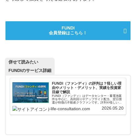
FUNDI
会員登録はこちら！
併せて読みたい
FUNDIのサービス詳細
FUNDI（ファンディ）の評判は？怪しい理
由やメリット・デメリット、実績を投資家
目線で解説
FUNDI（ファンディ）はデータセンター・蓄電池案
件を中心に、高利回りやアップサイド配当、翌日償
還が特徴の不動産クラファンです。評判や怪しい理
由、元本割れリスク、蓄電池案件の見方、実績まで
2026.05.20
j-life-consultation.com
投資家目線で解説します。