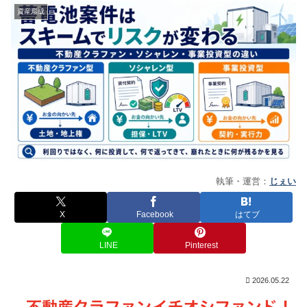
資産形成
執筆・運営：
じぇい
X
Facebook
はてブ
LINE
Pinterest
2026.05.22