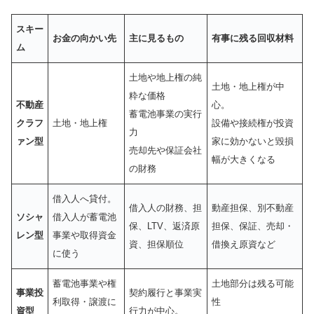
スキー
お金の向かい先
主に見るもの
有事に残る回収材料
ム
土地や地上権の純
土地・地上権が中
粋な価格
不動産
心。
蓄電池事業の実行
クラフ
土地・地上権
設備や接続権が投資
力
ァン型
家に効かないと毀損
売却先や保証会社
幅が大きくなる
の財務
借入人へ貸付。
借入人の財務、担
動産担保、別不動産
ソシャ
借入人が蓄電池
保、LTV、返済原
担保、保証、売却・
レン型
事業や取得資金
資、担保順位
借換え原資など
に使う
蓄電池事業や権
土地部分は残る可能
事業投
契約履行と事業実
利取得・譲渡に
性
資型
行力が中心。