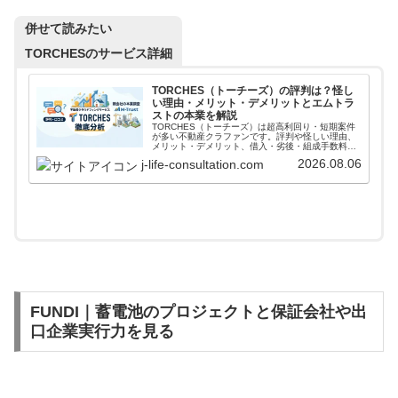
併せて読みたい
TORCHESのサービス詳細
TORCHES（トーチーズ）の評判は？怪し
い理由・メリット・デメリットとエムトラ
ストの本業を解説
TORCHES（トーチーズ）は超高利回り・短期案件
が多い不動産クラファンです。評判や怪しい理由、
メリット・デメリット、借入・劣後・組成手数料の
見方、エムトラストの本業と利益構造まで投資家目
2026.08.06
j-life-consultation.com
線で解説します。
FUNDI｜蓄電池のプロジェクトと保証会社や出
口企業実行力を見る