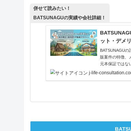
併せて読みたい！
BATSUNAGUの実績や会社詳細！
BATSUN
ット・デメ
BATSUNAG
販案件の特徴、
元本保証ではな
注意点を確認で
j-life-consultation.c
BATS