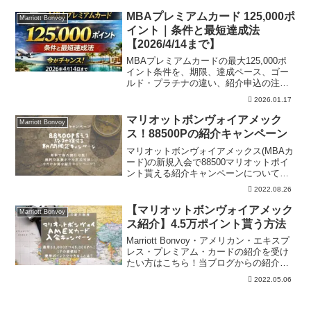
す！！これを機にぜひSPGアメックスカ
ードを手に入れましょう！
MBAプレミアムカード 125,000ポ
Marriott Bonvoy
イント｜条件と最短達成法
【2026/4/14まで】
MBAプレミアムカードの最大125,000ポ
イント条件を、期限、達成ペース、ゴー
ルド・プラチナの違い、紹介申込の注意
点から整理。申込前に公式条件、年会
2026.01.17
費、必要利用額、達成可否、ポイント付
与時期、本文の確認ポイントを確認でき
マリオットボンヴォイアメック
Marriott Bonvoy
ます。
ス！88500Pの紹介キャンペーン
マリオットボンヴォイアメックス(MBAカ
ード)の新規入会で88500マリオットポイ
ント貰える紹介キャンペーンについて解
説しています。詳しい条件や簡単に達成
2022.08.26
する方法も公開しています。また88500P
でできることなども公開しています。
【マリオットボンヴォイアメック
Marriott Bonvoy
ス紹介】4.5万ポイント貰う方法
Marriott Bonvoy・アメリカン・エキスプ
レス・プレミアム・カードの紹介を受け
たい方はこちら！当ブログからの紹介で
条件を達成すれば4.5万ポイントを進呈！
2022.05.06
無料でマリオット系列ホテルに宿泊した
り、マイルで無料航空券を発行できま
す！