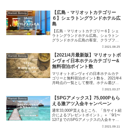
【広島・マリオットカテゴリー
Marriott Bonvoy
６】シェラトングランドホテル広
島
【広島・マリオットカテゴリー６】シェ
ラトングランドホテル広島。シェラトン
グランドホテル広島の客室、クラブフロ
ア、朝食、価格の４つの視点で徹底解
2021.08.25
説。さらにSPGアメックスカードを利用
して、無料で宿泊する方法も解説中で
【2021/4月最新版】マリオットボ
Marriott Bonvoy
す！！
ンヴォイ日本ホテルカテゴリー&
無料宿泊ポイント数
マリオットボンヴォイの日本ホテルカテ
ゴリーと無料宿泊ポイント数を、2021年4
月時点の一覧として整理。ホテル選び、
ポイント宿泊の目安、必要ポイント、カ
2021.03.27
テゴリー変更、旅行計画時の注意点、最
新条件は公式確認が必要な点を確認でき
【SPGアメックス】75,000Pもら
Marriott Bonvoy
ます。
える激アツ入会キャンペーン
通常33,000P貰えるところ、「当サイト紹
介によるプレゼントポイント」＋「9/1〜
12/7までのSPGアメックスの入会キャン
ペーン」で75,000P貰えてしまいまいま
2021.09.11