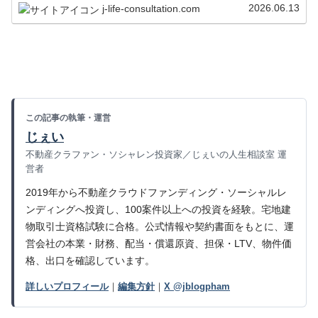
アメックスカードでできることを細かく解説しています！
2026.06.13
j-life-consultation.com
この記事の執筆・運営
じぇい
不動産クラファン・ソシャレン投資家／じぇいの人生相談室 運
営者
2019年から不動産クラウドファンディング・ソーシャルレ
ンディングへ投資し、100案件以上への投資を経験。宅地建
物取引士資格試験に合格。公式情報や契約書面をもとに、運
営会社の本業・財務、配当・償還原資、担保・LTV、物件価
格、出口を確認しています。
詳しいプロフィール
｜
編集方針
｜
X @jblogpham