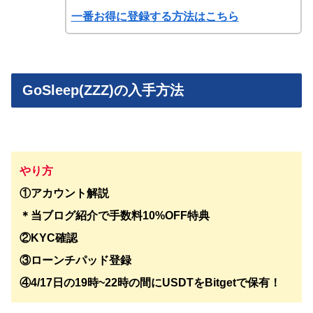
一番お得に登録する方法はこちら
GoSleep(ZZZ)の入手方法
やり方
①アカウント解説
＊当ブログ紹介で手数料10%OFF特典
②KYC確認
③ローンチパッド登録
④4/17日の19時~22時の間にUSDTをBitgetで保有！