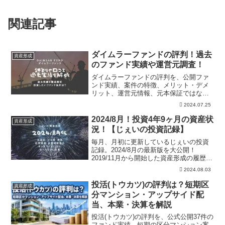
関連記事
ダイムラーファンドの評判！過去
資産形成
のファンド実績や運営元調査！
ダイムラーファンドの評判を、公開ファ
ンド実績、案件の特徴、メリット・デメ
リット、運営元情報、元本保証ではない
リスクから整理。登録前に公式条件、過
2024.07.25
去案件、どのような案件を検討すべき
か、本文の注意点を投資前に詳しく確認
2024/8月！投資4年9ヶ月の資産状
資産形成
できます。
況！【じぇいの投資記録】
毎月、月初に更新しているじぇいの投資
記録。2024/8月の最新版を大公開！
2019/11月から開始した資産形成の履歴。
米国株、日本株、仮想通貨、自動売買、
2024.08.03
ほったらかし投資の資産を公開。また現
金含めた、じぇいの総資産も公開中！
投活(トウカツ)の評判は？短期区
資産形成
分マンション・アップサイド配
当、本業・決算を解説
投活(トウカツ)の評判を、公式公開37件の
ファンド実績、短期の区分マンション案