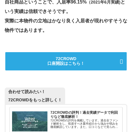
自社商品ということで、入居率96.15%
と
（2021年6月実績)
いう実績は信頼できそうです。
実際に本物件の立地はかなり良く入居者が現れやすそうな
物件ではあります。
72CROWD
口座開設はこちら！
合わせて読みたい！
72CROWDをもっと詳しく！
72CROWDの評判！過去実績データで利回
りなど徹底解析！
72CROWDの評判を掲載しています。過去全ファン
ド解析をし、投資すべき案件紹介から強みや弱みを
徹底解説しています。また、口コミなどで見られる
「怪しい・やばい」の真相についても考察しまし