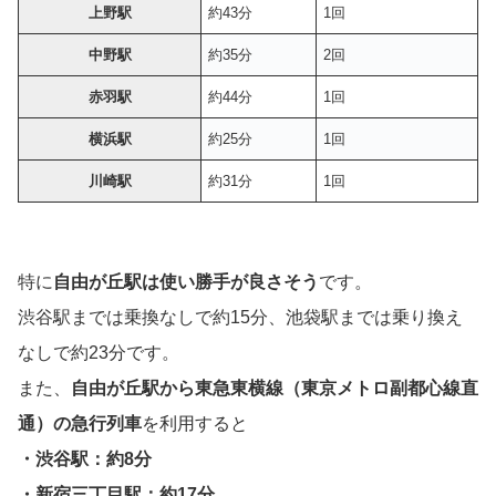
上野駅
約43分
1回
中野駅
約35分
2回
赤羽駅
約44分
1回
横浜駅
約25分
1回
川崎駅
約31分
1回
特に
自由が丘駅は使い勝手が良さそう
です。
渋谷駅までは乗換なしで約15分、池袋駅までは乗り換え
なしで約23分です。
また、
自由が丘駅から東急東横線（東京メトロ副都心線直
通）の急行列車
を利用すると
・渋谷駅：約8分
・新宿三丁目駅：約17分