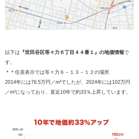
以下は
『
世田谷区等々力６丁目４４番１
』の地価情報
で
す。
＊＊住居表示では等々力６－１３－１２の場所
2014年には76.5万円／m²でしたが、2024年には102万円
／m²になっており、直近10年で約33％上昇しています。