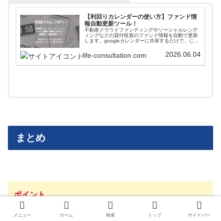
【利回りカレンダーの使い方】ファンド情
報自動更新ツール！
不動産クラウドファンディングやソーシャルレンデ
ィングなどの貸付投資のファンド情報を自動で更新
します。googleカレンダーに共有するだけで、じぇ
いがおすすめする会社のファンド情報が一括管理＋
自動更新されます。使い方や導入方法を解説してい
2026.06.04
j-life-consultation.com
ます。
まとめ
ポイント
・キャンペーンは開催していない
メニュー
ホーム
検索
トップ
サイドバー