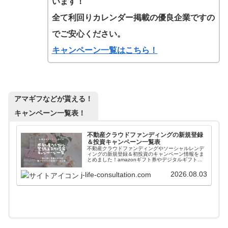
います！
全て利回りカレンダー掲載の優良企業ですの
でご安心ください。
キャンペーン一覧はこちら！
アマギフなどが貰える！
キャンペーン一覧表！
不動産クラウドファンディングの新規登録
＆投資キャンペーン一覧表
不動産クラウドファンディングやソーシャルレンデ
ィングの新規登録＆初投資のキャンペーン情報をま
とめました！amazonギフト券やデジタルギフトを
貰いながら入会することができます。また高利回り
案件に簡単に投資できるファンド情報自動更新ツー
2026.08.03
j-life-consultation.com
ルも紹介しています。