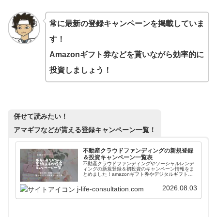
常に最新の登録キャンペーンを掲載していま
す！
Amazonギフト券などを貰いながら効率的に
投資しましょう！
併せて読みたい！
アマギフなどが貰える登録キャンペーン一覧！
不動産クラウドファンディングの新規登録
＆投資キャンペーン一覧表
不動産クラウドファンディングやソーシャルレンデ
ィングの新規登録＆初投資のキャンペーン情報をま
とめました！amazonギフト券やデジタルギフトを
貰いながら入会することができます。また高利回り
案件に簡単に投資できるファンド情報自動更新ツー
2026.08.03
j-life-consultation.com
ルも紹介しています。