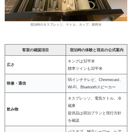
宿泊時のネスプレッソ、ケトル、カップ、飲料水
客室の確認項目
宿泊時の体験と現在の公式案内
キングは32平米
広さ
標準ツインも32平米
55インチテレビ、Chromecast、
映像・通信
Wi-Fi、Bluetoothスピーカー
ネスプレッソ、電気ケトル、冷
蔵庫
飲み物
提供品は宿泊プランと現行方針
を確認
バスタブ、独立シャワー、ヘア