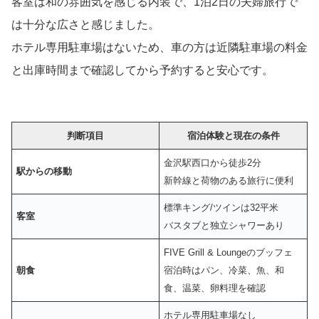
客室は和の雰囲気を感じる内装で、1泊2日の夫婦旅行で
は十分な広さと感じました。
ホテル専用駐車場はないため、車の方は近隣駐車場の料金
と出庫時間まで確認してから予約すると安心です。
判断項目
宿泊体験と現在の条件
金沢駅西口から徒歩2分
駅からの移動
新幹線と荷物のある旅行に便利
標準キング/ツインは32平米
客室
バスタブと独立シャワーあり
FIVE Grill & Loungeのブッフェ
朝食
宿泊時はパン、冷菜、魚、和
食、温菜、卵料理を確認
ホテル専用駐車場なし