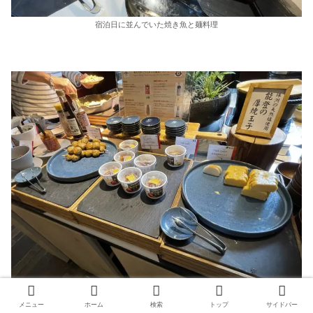
宿泊日に並んでいた焼き魚と麺料理
卵焼き、納豆、練り物等の和食
メニュー
ホーム
検索
トップ
サイドバー