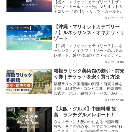
【栃木・マリオットカテゴリー７】ザ・
リッツ・カールトン日光。マリオットカ
テゴリー ７の【ザ・リッツ・カールトン
日光】奥日光の手つかずの自然と調和す
2021.05.11
るように佇むラグジュアリーリゾート
「客室」「朝食」「値段」の3つの視点で
【沖縄・マリオットカテゴリー
マリオットホテル
徹底解説。
７】ルネッサンス・オキナワ・リ
ゾート
【沖縄・マリオットカテゴリー７】ルネ
ッサンス・オキナワ・リゾートのホテル
レポート。盛り沢山のアクティビティ、
豊富な朝食レストラン、全室オーシャン
2021.04.08
ビューのバルコニー付きの部屋。沖縄屈
指の最高リゾート施設です。無料で宿泊
箱根ラリック美術館の割引・前売
旅行
する方法も掲載中です！
り券｜チケットを安く買う方法
箱根ラリック美術館の割引・前売り券を
比較。JTB電子・コンビニ券、神奈川県
公式クーポン、箱根フリーパス、JAF、2
館セットの料金、対象者、購入方法、払
2022.06.08
い戻し条件を一次情報で整理します。
【大阪・グルメ】中国料理 故
旅行
宮 ランチグルメレポート！
ウィスティン大阪の中にある中国料理
故宮。そこの点心を目当てにランチに行
ってきました。６つの料理のコースを頼