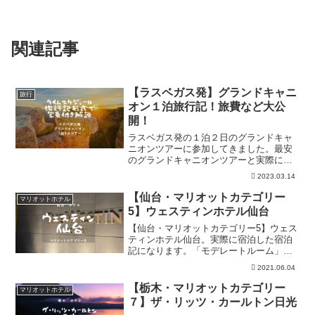
関連記事
【ラスベガス発】グランドキャニ
旅行
オン１泊旅行記！旅費など大公
開！
ラスベガス発の１泊２日のグランドキャ
ニオンツアーに参加してきました。最安
のグランドキャニオンツアーと実際に参
加したツアーをまとめています。また、
2023.03.14
参加ツアーに関しては旅行記としてツア
ー内容を写真付きで解説しているので、
【仙台・マリオットカテゴリー
マリオットホテル
参考にしてください。
5】ウェスティンホテル仙台
【仙台・マリオットカテゴリー5】ウェス
ティンホテル仙台。実際に宿泊した宿泊
記になります。「モデレートルーム」か
ら「デラックスルーム」へのランクアッ
2021.06.04
プがあったり、大満足の宿泊になりまし
た。「客室」「朝食」「立地」「値段」
【栃木・マリオットカテゴリー
マリオットホテル
の４つの視点で徹底解説。
７】ザ・リッツ・カールトン日光