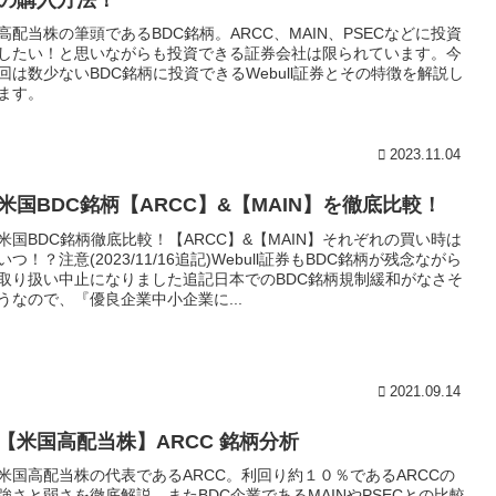
高配当株の筆頭であるBDC銘柄。ARCC、MAIN、PSECなどに投資
したい！と思いながらも投資できる証券会社は限られています。今
回は数少ないBDC銘柄に投資できるWebull証券とその特徴を解説し
ます。
2023.11.04
米国BDC銘柄【ARCC】&【MAIN】を徹底比較！
米国BDC銘柄徹底比較！【ARCC】&【MAIN】それぞれの買い時は
いつ！？注意(2023/11/16追記)Webull証券もBDC銘柄が残念ながら
取り扱い中止になりました追記日本でのBDC銘柄規制緩和がなさそ
うなので、『優良企業中小企業に...
2021.09.14
【米国高配当株】ARCC 銘柄分析
米国高配当株の代表であるARCC。利回り約１０％であるARCCの
強さと弱さを徹底解説。またBDC企業であるMAINやPSECとの比較