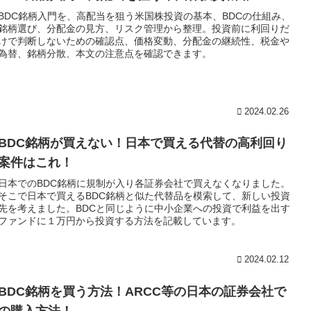
BDC銘柄入門を、高配当を狙う米国株投資の基本、BDCの仕組み、
銘柄選び、分配金の見方、リスク管理から整理。投資前に利回りだ
けで判断しないための確認点、価格変動、分配金の継続性、税金や
為替、銘柄分散、本文の注意点を確認できます。
2024.02.26
BDC銘柄が買えない！日本で買える代替の高利回り
案件はこれ！
日本でのBDC銘柄に規制が入り各証券会社で買えなくなりました。
そこで日本で買えるBDC銘柄と似た代替品を模索して、新しい投資
先を考えました。BDCと同じように中小企業への投資で利益を出す
ファンドに１万円から投資する方法を記載しています。
2024.02.12
BDC銘柄を買う方法！ARCC等の日本の証券会社で
の購入方法！