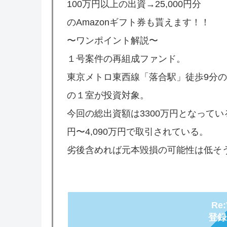
100万円以上の出資→25,000円分
のAmazonギフト券も貰えます！！
〜ワンポイント解説〜
１号案件の再組成ファンド。
東京メトロ東西線「落合駅」徒歩9分
の１室が投資対象。
今回の総出資額は3300万円となってい
円〜4,090万円で取引されている。
劣後含めれば元本毀損の可能性は低そ
Re
登録