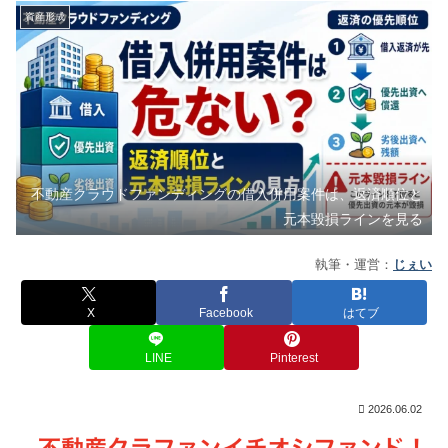
資産形成
不動産クラウドファンディングの借入併用案件は、返済順位と
元本毀損ラインを見る
執筆・運営：
じぇい
X
Facebook
はてブ
LINE
Pinterest
2026.06.02