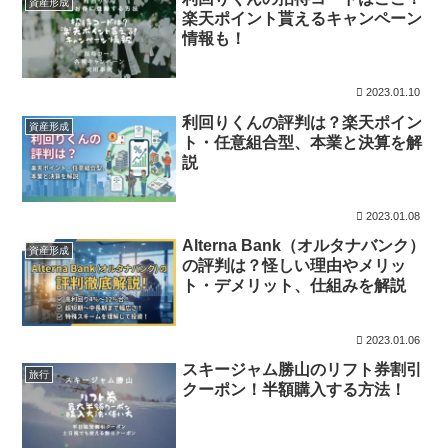
資産形成
楽天ポイント貰えるキャンペーン
情報も！
2023.01.10
利回りくんの評判は？楽天ポイン
資産形成
ト・任意組合型、本業と決算を解
説
2023.01.08
Alterna Bank（オルタナバンク）
資産形成
の評判は？怪しい理由やメリッ
ト・デメリット、仕組みを解説
2023.01.06
スキージャム勝山のリフト券割引
旅行
クーポン！半額購入する方法！