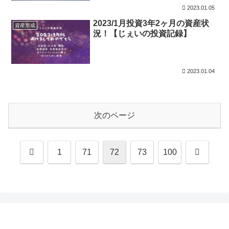
2023.01.05
2023/1月投資3年2ヶ月の資産状
資産形成
況！【じぇいの投資記録】
2023.01.04
次のページ
前
次
1
71
72
73
100
へ
へ