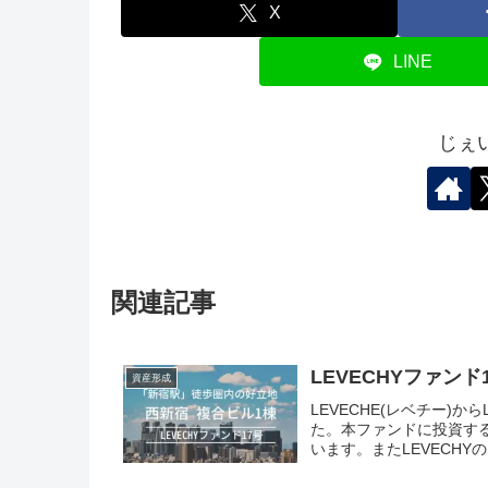
X
LINE
じぇ
関連記事
LEVECHYファン
資産形成
LEVECHE(レベチー)
た。本ファンドに投資す
います。またLEVECH