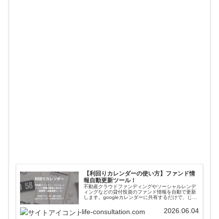
【利回りカレンダーの使い方】ファンド情
報自動更新ツール！
不動産クラウドファンディングやソーシャルレンデ
ィングなどの貸付投資のファンド情報を自動で更新
します。googleカレンダーに共有するだけで、じぇ
いがおすすめする会社のファンド情報が一括管理＋
自動更新されます。使い方や導入方法を解説してい
2026.06.04
j-life-consultation.com
ます。