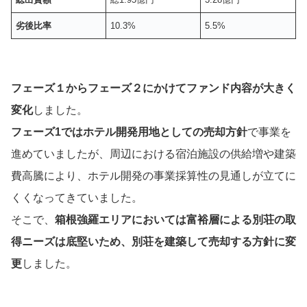
劣後比率
10.3%
5.5%
フェーズ１からフェーズ２にかけてファンド内容が大きく
変化
しました。
フェーズ1ではホテル開発用地としての売却方針
で事業を
進めていましたが、周辺における宿泊施設の供給増や建築
費高騰により、ホテル開発の事業採算性の見通しが立てに
くくなってきていました。
そこで、
箱根強羅エリアにおいては富裕層による別荘の取
得ニーズは底堅いため、別荘を建築して売却する方針に変
更
しました。