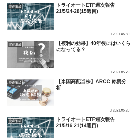
トライオートETF週次報告
資産形成
21/5/24-28(15週目)
2021.05.30
【複利の効果】40年後にはいくら
資産形成
になってる？
2021.05.29
【米国高配当株】ARCC 銘柄分
資産形成
析
2021.05.28
トライオートETF週次報告
資産形成
21/5/16-21(14週目)