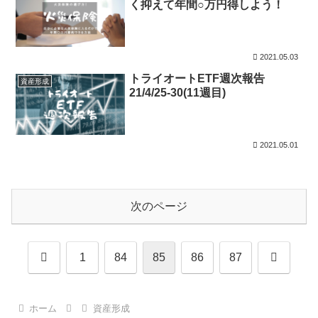
く抑えて年間○万円得しよう！
2021.05.03
トライオートETF週次報告
資産形成
21/4/25-30(11週目)
2021.05.01
次のページ
前
次
1
84
85
86
87
へ
へ
ホーム
資産形成