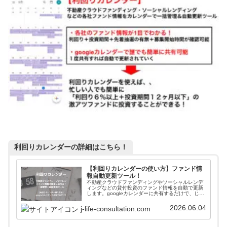
利回りカレンダーの詳細はこちら！
【利回りカレンダーの使い方】ファンド情
報自動更新ツール！
不動産クラウドファンディングやソーシャルレンデ
ィングなどの貸付投資のファンド情報を自動で更新
します。googleカレンダーに共有するだけで、じぇ
いがおすすめする会社のファンド情報が一括管理＋
自動更新されます。使い方や導入方法を解説してい
2026.06.04
j-life-consultation.com
ます。