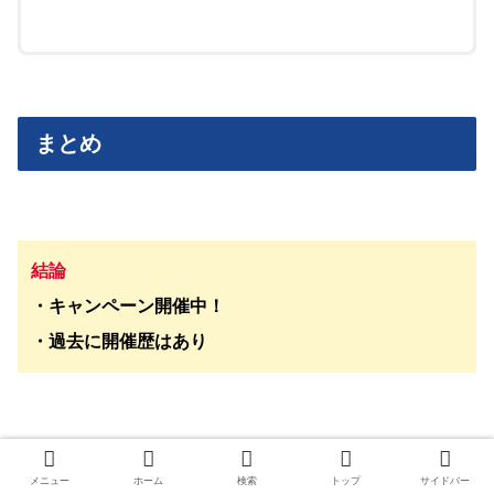
まとめ
結論
・
キャンペーン開催中！
・過去に開催歴はあり
登録のみでは1000円分貰うことができ、その後1万円以上
メニュー
ホーム
検索
トップ
サイドバー
の新規投資で+1000円分貰えるので合計2000円分獲得で