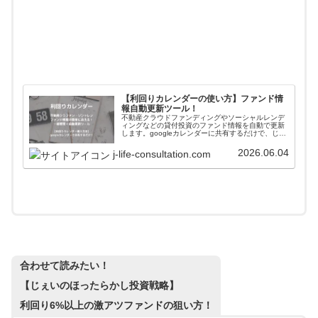
【利回りカレンダーの使い方】ファンド情
報自動更新ツール！
不動産クラウドファンディングやソーシャルレンデ
ィングなどの貸付投資のファンド情報を自動で更新
します。googleカレンダーに共有するだけで、じぇ
いがおすすめする会社のファンド情報が一括管理＋
自動更新されます。使い方や導入方法を解説してい
2026.06.04
j-life-consultation.com
ます。
合わせて読みたい！
【じぇいのほったらかし投資戦略】
利回り6%以上の激アツファンドの狙い方！