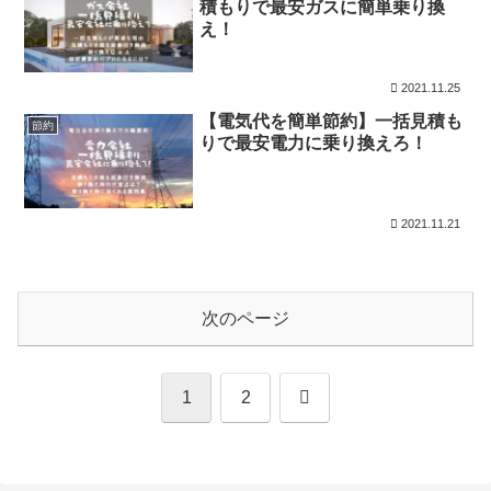
積もりで最安ガスに簡単乗り換
え！
2021.11.25
【電気代を簡単節約】一括見積も
節約
りで最安電力に乗り換えろ！
2021.11.21
次のページ
次
1
2
へ