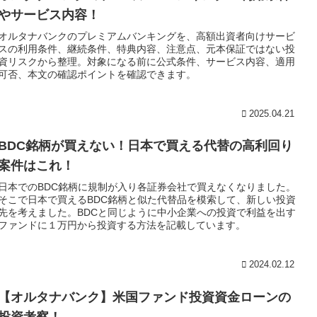
やサービス内容！
オルタナバンクのプレミアムバンキングを、高額出資者向けサービ
スの利用条件、継続条件、特典内容、注意点、元本保証ではない投
資リスクから整理。対象になる前に公式条件、サービス内容、適用
可否、本文の確認ポイントを確認できます。
2025.04.21
BDC銘柄が買えない！日本で買える代替の高利回り
案件はこれ！
日本でのBDC銘柄に規制が入り各証券会社で買えなくなりました。
そこで日本で買えるBDC銘柄と似た代替品を模索して、新しい投資
先を考えました。BDCと同じように中小企業への投資で利益を出す
ファンドに１万円から投資する方法を記載しています。
2024.02.12
【オルタナバンク】米国ファンド投資資金ローンの
投資考察！