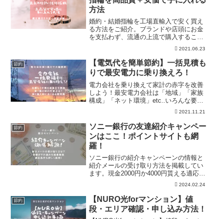
方法
婚約・結婚指輪を工場直輸入で安く買え
る方法をご紹介。ブランドや店頭にお金
を支払わず、流通の上流で購入すること
で、鑑定書付き同品質の指輪を安く買う
2021.06.23
ことができます。その際のメリットやデ
メリットを徹底解説。
【電気代を簡単節約】一括見積も
節約
りで最安電力に乗り換えろ！
電力会社を乗り換えて家計の赤字を改善
しよう！最安電力会社は「地域」「家族
構成」「ネット環境」etc..いろんな要因
で変わってきます。ややこしくて、難し
2021.11.21
い格安電力会社選びも一括見積もりで全
て解決！電力会社のプロに最安会社も見
ソニー銀行の友達紹介キャンペー
節約
つけてもらって、簡単に乗り換えをして
ンはここ！ポイントサイトも網
みましょう！
羅！
ソニー銀行の紹介キャンペーンの情報と
紹介メールの受け取り方法を掲載してい
ます。現金2000円か4000円貰える適応条
件なども詳しく掲載。また、紹介コード
2024.02.24
を貰ってから口座開設までの流れも画像
付きで掲載しています。ポイントサイト
【NURO光forマンション】値
節約
の情報も網羅してます。
段・エリア確認・申し込み方法！