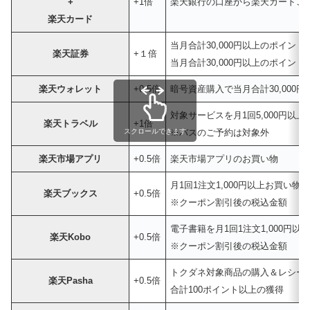
+
+1倍
楽天銀行の口座から楽天カードご
楽天カード
当月合計30,000円以上のポイント
楽天証券
+１倍
当月合計30,000円以上のポイント
楽天ウォレット
+0.5倍
暗号資産購入で当月合計30,000
対象サービスを月1回5,000円以
楽天トラベル
+1倍
スクロールできます
※バスのご予約は対象外
楽天市場アプリ
+0.5倍
楽天市場アプリのお買い物
月1回1注文1,000円以上お買い物
楽天ブックス
+0.5倍
※クーポン割引後の税込金額
電子書籍を月1回1注文1,000円以
楽天Kobo
+0.5倍
※クーポン割引後の税込金額
トクダネ対象商品の購入＆レシー
楽天Pasha
+0.5倍
合計100ポイント以上の獲得