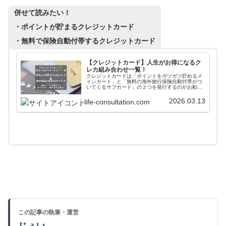
併せて読みたい！
・ポイントが貯まるクレジットカード
・無料で保険自動付帯するクレジットカード
【クレジットカード】人生がお得になるク
レカ組み合わせ一覧！
クレジットカードは「ポイントをガツガツ貯めるメ
インカード」と「無料の海外旅行保険自動付帯がつ
いてくるサブカード」の２つを発行するのがお勧
め！「経済圏カード」「ポイント高還元率カード」
「旅行系最強カード」「無料の保険自動付帯カー
2026.03.13
j-life-consultation.com
ド」の４種類を紹介しています。
この記事の執筆・運営
じぇい