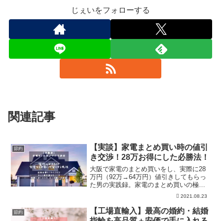
じぇいをフォローする
関連記事
【実談】家電まとめ買い時の値引
節約
き交渉！28万お得にした必勝法！
大阪で家電のまとめ買いをし、実際に28
万円（92万→64万円）値引きしてもらっ
た男の実践録。家電のまとめ買いの極意
と効果を徹底解説。「店舗」「時期」
2021.08.23
「天気」「客入り」「購入商品」で店の
値引きは変わってくる。実践できた安く
【工場直輸入】最高の婚約・結婚
節約
なる方法を徹底解説！
指輪を高品質＋安価で手に入れる