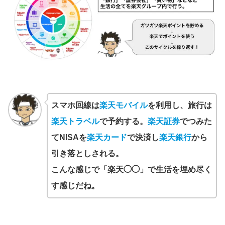
スマホ回線は
楽天モバイル
を利用し、旅行は
楽天トラベル
で予約する。
楽天証券
でつみた
てNISAを
楽天カード
で決済し
楽天銀行
から
引き落としされる。
こんな感じで「楽天◯◯」で生活を埋め尽く
す感じだね。