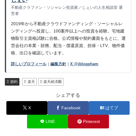
不動産クラファン・ソシャレン投資家／じぇいの人生相談室 運
営者
2019年から不動産クラウドファンディング・ソーシャルレ
ンディングへ投資し、100案件以上への投資を経験。宅地建
物取引士資格試験に合格。公式情報や契約書面をもとに、運
営会社の本業・財務、配当・償還原資、担保・LTV、物件価
格、出口を確認しています。
詳しいプロフィール
｜
編集方針
｜
X @jblogpham
節約
楽天
楽天経済圏
シェアする
X
Facebook
はてブ
LINE
Pinterest