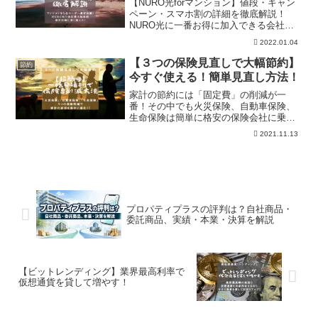
【NURO光forマンション】値段・キャン
ペーン・スマホ割の詳細を徹底解説！
NURO光に一番お得に加入できる会社も
紹介。申し込み方法も写真付きでわかり
2022.01.04
やすく掲載中です！条件なしのキャッシ
ュバックでオトクに最速最安のNURO光
【３つの保険見直しで大幅節約】
節約
に乗り換えよう！
今すぐ使える！簡単見直し方法！
家計の節約には「固定費」の削減が一
番！その中でも火災保険、自動車保険、
生命保険は簡単に格安の保険会社に乗り
換えれます。サイトで必要な情報を入力
2021.11.13
するだけで簡単一括見積もりが可能で
す。各保険の特約等の詳しい説明もあり
ますので、いますぐ固定費削減にチャレ
ンジしよう！
プロパティプラスの評判は？自社商品・
委託商品、実績・本業・決算を解説
【ビットレンディング】業界最高利率で
仮想通貨を貸して増やす！