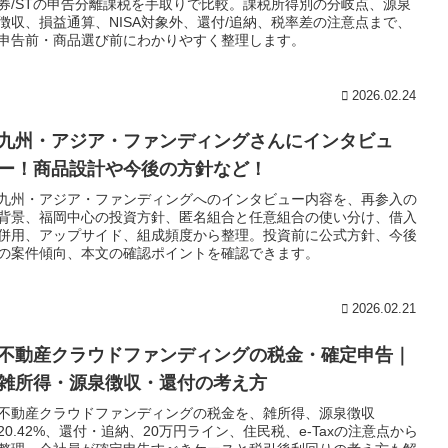
券/STの申告分離課税を手取りで比較。課税所得別の分岐点、源泉
徴収、損益通算、NISA対象外、還付/追納、税率差の注意点まで、
申告前・商品選び前にわかりやすく整理します。
2026.02.24
九州・アジア・ファンディングさんにインタビュ
ー！商品設計や今後の方針など！
九州・アジア・ファンディングへのインタビュー内容を、再参入の
背景、福岡中心の投資方針、匿名組合と任意組合の使い分け、借入
併用、アップサイド、組成頻度から整理。投資前に公式方針、今後
の案件傾向、本文の確認ポイントを確認できます。
2026.02.21
不動産クラウドファンディングの税金・確定申告｜
雑所得・源泉徴収・還付の考え方
不動産クラウドファンディングの税金を、雑所得、源泉徴収
20.42%、還付・追納、20万円ライン、住民税、e-Taxの注意点から