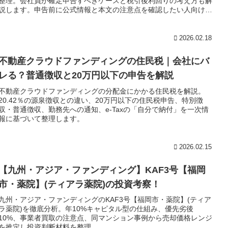
整理。会社員が確定申告すべきケースと税引後利回りの考え方も解
説します。申告前に公式情報と本文の注意点を確認したい人向けで
す。
2026.02.18
不動産クラウドファンディングの住民税｜会社にバ
レる？普通徴収と20万円以下の申告を解説
不動産クラウドファンディングの分配金にかかる住民税を解説。
20.42％の源泉徴収との違い、20万円以下の住民税申告、特別徴
収・普通徴収、勤務先への通知、e-Taxの「自分で納付」を一次情
報に基づいて整理します。
2026.02.15
【九州・アジア・ファンディング】KAF3号【福岡
市・薬院】(ティアラ薬院)の投資考察！
九州・アジア・ファンディングのKAF3号【福岡市・薬院】(ティア
ラ薬院)を徹底分析。年10%キャピタル型の仕組み、優先劣後
10%、事業者買取の注意点、同マンション事例から売却価格レンジ
を推定し投資判断材料を整理。