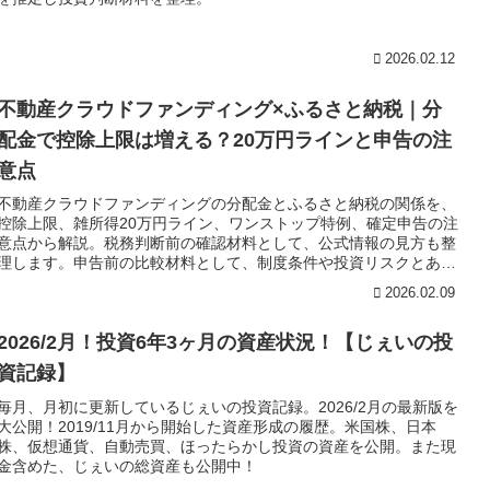
2026.02.12
不動産クラウドファンディング×ふるさと納税｜分
配金で控除上限は増える？20万円ラインと申告の注
意点
不動産クラウドファンディングの分配金とふるさと納税の関係を、
控除上限、雑所得20万円ライン、ワンストップ特例、確定申告の注
意点から解説。税務判断前の確認材料として、公式情報の見方も整
理します。申告前の比較材料として、制度条件や投資リスクとあわ
せて確認できます。
2026.02.09
2026/2月！投資6年3ヶ月の資産状況！【じぇいの投
資記録】
毎月、月初に更新しているじぇいの投資記録。2026/2月の最新版を
大公開！2019/11月から開始した資産形成の履歴。米国株、日本
株、仮想通貨、自動売買、ほったらかし投資の資産を公開。また現
金含めた、じぇいの総資産も公開中！