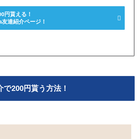
00円貰える！
ka友達紹介ページ！
介で200円貰う方法！