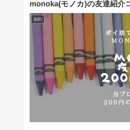
monoka(モノカ)の友達
節約