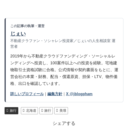
この記事の執筆・運営
じぇい
不動産クラファン・ソシャレン投資家／じぇいの人生相談室 運
営者
2019年から不動産クラウドファンディング・ソーシャルレ
ンディングへ投資し、100案件以上への投資を経験。宅地建
物取引士資格試験に合格。公式情報や契約書面をもとに、運
営会社の本業・財務、配当・償還原資、担保・LTV、物件価
格、出口を確認しています。
詳しいプロフィール
｜
編集方針
｜
X @jblogpham
旅行
北海道
旅行
美瑛
シェアする