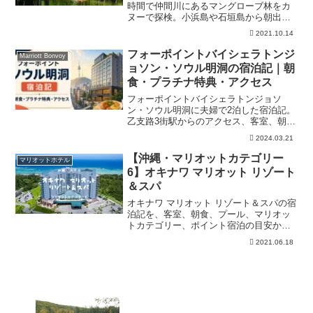
時間で仲間川にあるマングローブ林をカ
ヌーで探検。小浜島や石垣島から朝出発
して、13時に石垣港に帰ることができま
2021.10.14
す。また、はいむるぶし宿泊客はお得な
乗船券付きのツアーもあります。じぇい
フォーポイントバイシェラトンジ
Marriott Bonvoy
のカヌーツアー体験旅記！
ョソン・ソウル明洞の宿泊記｜朝
食・プラチナ特典・アクセス
フォーポイントバイシェラトンジョソ
ン・ソウル明洞に夫婦で2泊した宿泊記。
乙支路3街駅からのアクセス、客室、朝
食、プラチナ特典、ラウンジ、日本語対
2024.03.21
応、注意点を公式情報と実体験に分けて
解説します。
【沖縄・マリオットカテゴリー
マリオットホテル
6】オキナワ マリオット リゾート
＆スパ
オキナワ マリオット リゾート＆スパの宿
泊記を、客室、朝食、プール、マリオッ
トカテゴリー、ポイント宿泊の目安から
整理。予約前にアクセス、子連れ利用、
2021.06.18
周辺観光、必要ポイント、最新条件は公
式確認が必要な点を確認できます。