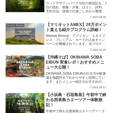
ウッドデザインパーク与位の宿泊記を、1
日の流れ、朝食・夕食、口コミ、評判、
予約方法、現地での過ごし方から整理。
予約前に設備、食事内容、アクセス、料
2023.09.28
金感、持ち物、周辺環境、予約前確認、
子連れや滞在時の注意点を確認できま
【マリオットAMEX】20万ポイン
Marriott Bonvoy
す。
ト貰える紹介プログラム詳細！
Marriott Bonvoy・アメリカン・エキスプ
レス・プレミアム・カードの入会キャン
ペーンが開催されています。当ブログか
らの紹介で条件を達成すれば20万ポイン
2022.02.26
トを進呈！日本円換算にすると約20万〜
41万程度の価値！ハワイ２往復も可能な
【沖縄そば】OKINAWA SOBA
旅行
キャンペーン開催中！
EIBUN 実食レポ！おすすめメニ
ュー大公開！
OKINAWA SOBA EIBUNの行き方や駐車
場を地図付きでわかりやすく説明してい
ます。またメニュー紹介やおすすめのソ
ーキそばの実食レポートも掲載中！最後
2021.09.17
に口コミ評価などのみんなの声を集めて
掲載しています！
【小浜島・石垣島発】午前中で終
旅行
わる西表島カヌーツアー体験旅
記！
午前中で終わる西表島カヌーツアー！２