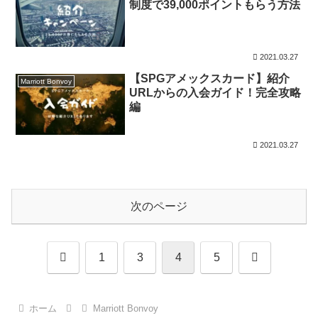
制度で39,000ポイントもらう方法
2021.03.27
【SPGアメックスカード】紹介
Marriott Bonvoy
URLからの入会ガイド！完全攻略
編
2021.03.27
次のページ
前
次
1
3
4
5
へ
へ
ホーム
Marriott Bonvoy