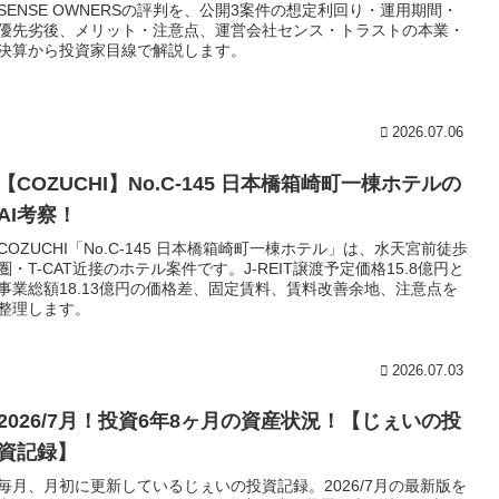
SENSE OWNERSの評判を、公開3案件の想定利回り・運用期間・
優先劣後、メリット・注意点、運営会社センス・トラストの本業・
決算から投資家目線で解説します。
2026.07.06
【COZUCHI】No.C-145 日本橋箱崎町一棟ホテルの
AI考察！
COZUCHI「No.C-145 日本橋箱崎町一棟ホテル」は、水天宮前徒歩
圏・T-CAT近接のホテル案件です。J-REIT譲渡予定価格15.8億円と
事業総額18.13億円の価格差、固定賃料、賃料改善余地、注意点を
整理します。
2026.07.03
2026/7月！投資6年8ヶ月の資産状況！【じぇいの投
資記録】
毎月、月初に更新しているじぇいの投資記録。2026/7月の最新版を