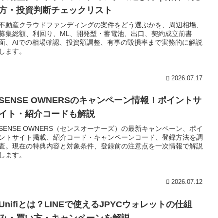
方・投資判断チェックリスト
不動産クラウドファンディングの案件をどう選ぶかを、周辺相場、
募集総額、利回り、ML、開発型・蓄電池、出口、契約成立前書
面、AIでの相場確認、投資額調整、有事の毀損率まで実務的に解説
します。
2026.07.17
SENSE OWNERSのキャンペーン情報！ポイントサ
イト・紹介コードも解説
SENSE OWNERS（センスオーナーズ）の最新キャンペーン、ポイ
ントサイト掲載、紹介コード・キャンペーンコード、登録方法を調
査。現在の特典内容と対象条件、登録前の注意点を一次情報で解説
します。
2026.07.12
Unifiとは？LINEで使えるJPYCウォレットの仕組
み・買い方・キャンペーンを解説