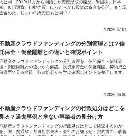
大公開！2019/11月から開始した資産形成の履歴。米国株、日本
株、仮想通貨、自動売買、ほったらかし投資の資産を公開。また現
金含めた、じぇいの総資産も公開中！
2026.07.01
不動産クラウドファンディングの分別管理とは？信
託保全・倒産隔離との違いと確認ポイント
不動産クラウドファンディングの分別管理を、信託保全・信託管
理・倒産隔離との違いから解説。投資家資金の保護範囲、契約成立
前書面で見る項目、行政処分から学ぶ確認ポイントを整理します。
2026.06.30
不動産クラウドファンディングの行政処分はどこを
見る？過去事例と危ない事業者の見分け方
不動産クラウドファンディングの行政処分はどこで確認するのか
を、国土交通省・都道府県発表・会社のお知らせ・契約書面・改善