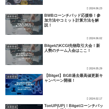
2024.06.23
BWBローンチパッド応援祭！参
資産形成
加方法やコミット計算方法を解
説！
2024.06.02
BitgetのKCGI先物取引大会！新
資産形成
人勢のチーム入会はここ！
2024.05.29
【Bitget】BGB過去最高値更新キ
資産形成
ャンペーン開催！
2024.02.17
TonUP(UP)！Bitgetローンチパッ
資産形成