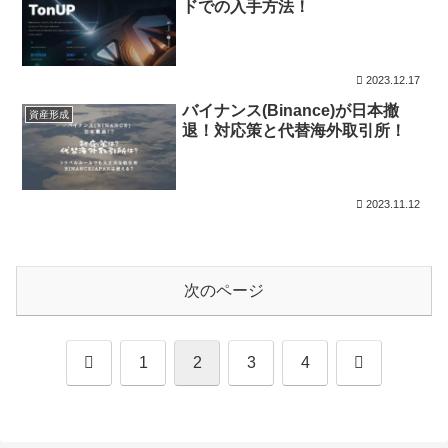
ドでの入手方法！
2023.12.17
バイナンス(Binance)が日本撤
資産形成
退！対応策と代替海外取引所！
2023.11.12
次のページ
前
次
1
2
3
4
へ
へ